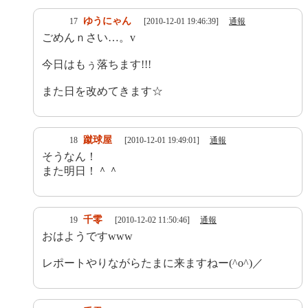
ゆうにゃん
17
[2010-12-01 19:46:39]
通報
ごめんｎさい…。v
今日はもぅ落ちます!!!
また日を改めてきます☆
蹴球屋
18
[2010-12-01 19:49:01]
通報
そうなん！
また明日！＾＾
千零
19
[2010-12-02 11:50:46]
通報
おはようですwww
レポートやりながらたまに来ますねー(^o^)／