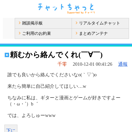
雑談掲示板
リアルタイムチャット
ご利用のお約束
まとめアンテナ
頼むから絡んでくれ(￣∀￣)
千零
2010-12-01 00:41:26
通報
誰でも良いから絡んでくださいなo(｀▽´)o
来たら簡単に自己紹介してほしい…w
ちなみに私は、ギターと漫画とゲームが好きですよー
（・ω・´）b゛
では、よろしゅーwww
下に