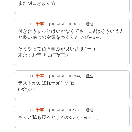
また明日きます☆
千零
10
[2010-12-01 01:18:07]
通報
付き合うまっとはいかなくても、1度はそういう人
と良い感じの空気をつくりたいぜwww←
そうやって色々学ぶが良いさ!(b^ー°)
末永くお幸せに(￣∀￣)ﾉ←
千零
11
[2010-12-01 01:19:44]
通報
テストがんばれーo(｀▽´)o
(^∀^)ノｼ
千零
12
[2010-12-01 01:23:06]
通報
さてと私も寝るとするかの（・ω・｀）