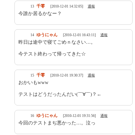
千零
13
[2010-12-01 14:32:05]
通報
今誰か居るかなー？
ゆうにゃん
14
[2010-12-01 16:43:11]
通報
昨日は途中で寝てごめｎなさい…。
今テスト終わって帰ってきた☆
千零
15
[2010-12-01 19:30:37]
通報
おかいもwww
テストはどうだったんだい(￣∀￣)？←
ゆうにゃん
16
[2010-12-01 19:31:56]
通報
今回のテストまぢ悪かった…。泣っ