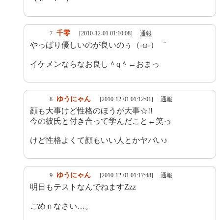
千零
7
[2010-12-01 01:10:08]
通報
やっぱり優しいのが良いのぅ（‐ω‐）゛
イケメンならなお良し＾q＾←おまっ
ゆうにゃん
8
[2010-12-01 01:12:01]
通報
顔も大事けど性格のほうが大事☆!!
今の彼氏と付き合って学んだこと←笑っ
けど性格よくて顔もいい人とかヤバい♪
ゆうにゃん
9
[2010-12-01 01:17:48]
通報
明日もテストなんでねますZzz
ごめｎなさい…。