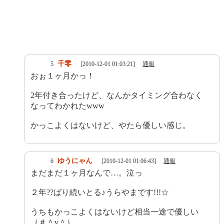
千零
5
[2010-12-01 01:03:21]
通報
おぉ１ヶ月かっ！
2年付き合ったけど、なんかタイミング合わなく
なってわかれたwww
かっこよくはないけど、やたら優しい感じ。
ゆうにゃん
6
[2010-12-01 01:06:43]
通報
まだまだ１ヶ月なんで…。泣っ
２年??ばり続いとる♪うらやまです!!!☆
うちもかっこよくはないけど相当一途で優しい
（＃＾v＾）