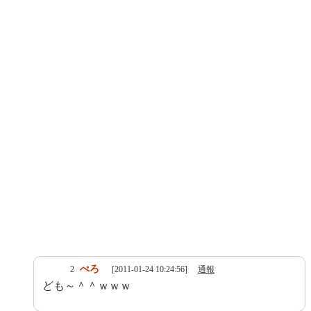
ぺろ
2
[2011-01-24 10:24:56]
通報
ども～＾＾ｗｗｗ