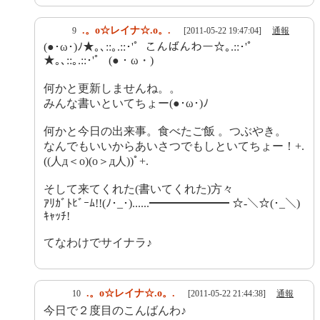
.。o☆レイナ☆.o。.
9
[2011-05-22 19:47:04]
通報
(●･ω･)ﾉ★｡､::｡.::･'゜こんばんわー☆｡.::･'゜
★｡､::｡.::･'゜ (●・ω・)
何かと更新しませんね。。
みんな書いといてちょー(●･ω･)ﾉ
何かと今日の出来事。食べたご飯 。つぶやき。
なんでもいいからあいさつでもしといてちょー！+.
((人д＜o)(o＞д人))ﾟ+.
そして来てくれた(書いてくれた)方々
ｱﾘｶﾞﾄﾋﾞｰﾑ!!(ﾉ･_･)......━━━━━━━ ☆-＼☆(･_＼)
ｷｬｯﾁ!
てなわけでサイナラ♪
.。o☆レイナ☆.o。.
10
[2011-05-22 21:44:38]
通報
今日で２度目のこんばんわ♪