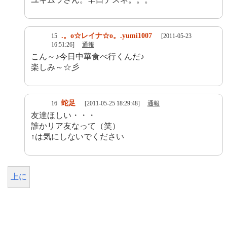
.。o☆レイナ☆o。.yumi1007
15
[2011-05-23
16:51:26]
通報
こん～♪今日中華食べ行くんだ♪
楽しみ～☆彡
蛇足
16
[2011-05-25 18:29:48]
通報
友達ほしい・・・
誰かリア友なって（笑）
↑は気にしないでください
上に