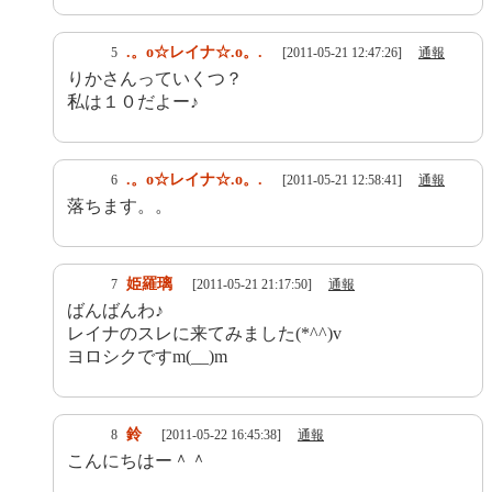
.。o☆レイナ☆.o。.
5
[2011-05-21 12:47:26]
通報
りかさんっていくつ？
私は１０だよー♪
.。o☆レイナ☆.o。.
6
[2011-05-21 12:58:41]
通報
落ちます。。
姫羅璃
7
[2011-05-21 21:17:50]
通報
ばんばんわ♪
レイナのスレに来てみました(*^^)v
ヨロシクですm(__)m
鈴
8
[2011-05-22 16:45:38]
通報
こんにちはー＾＾