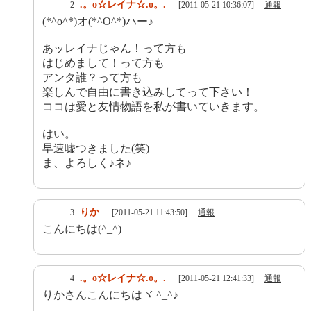
.。o☆レイナ☆.o。.
2
[2011-05-21 10:36:07]
通報
(*^o^*)オ(*^O^*)ハー♪
あッレイナじゃん！って方も
はじめまして！って方も
アンタ誰？って方も
楽しんで自由に書き込みしてって下さい！
ココは愛と友情物語を私が書いていきます。
はい。
早速嘘つきました(笑)
ま、よろしく♪ネ♪
りか
3
[2011-05-21 11:43:50]
通報
こんにちは(^_^)
.。o☆レイナ☆.o。.
4
[2011-05-21 12:41:33]
通報
りかさんこんにちはヾ ^_^♪