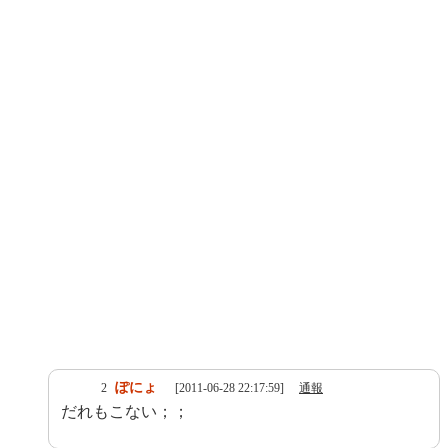
ぽにょ
2
[2011-06-28 22:17:59]
通報
だれもこない；；