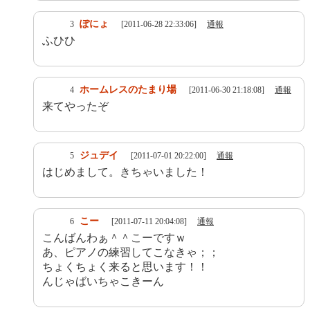
ぽにょ
3
[2011-06-28 22:33:06]
通報
ふひひ
ホームレスのたまり場
4
[2011-06-30 21:18:08]
通報
来てやったぞ
ジュデイ
5
[2011-07-01 20:22:00]
通報
はじめまして。きちゃいました！
こー
6
[2011-07-11 20:04:08]
通報
こんばんわぁ＾＾こーですｗ
あ、ピアノの練習してこなきゃ；；
ちょくちょく来ると思います！！
んじゃばいちゃこきーん