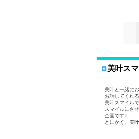
美叶ス
美叶と一緒に
お話してくれ
美叶スマイル
スマイルにさ
企画です♪
とにかく、美