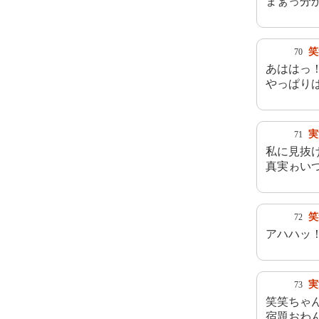
まぁっ分
笑
70
あははっ
やっぱりば
実
71
私に見抜
真実ゎいつ
笑
72
アハハッ
実
73
笑笑ちゃ
宿題おわ