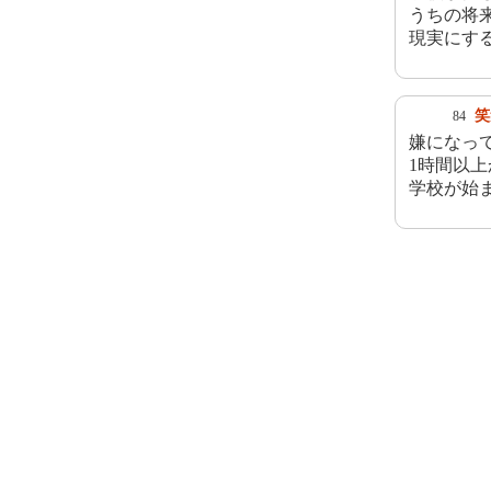
うちの将
現実にす
笑
84
嫌になっ
1時間以
学校が始