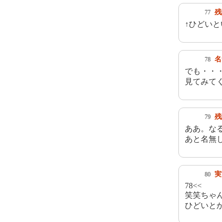
残
77
↑ひどい
名
78
でも・・
見てみて
残
79
ああ。な
あと名無
実
80
78<<
笑笑ちゃ
ひどいと