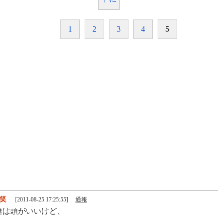
1
2
3
4
5
笑
[2011-08-25 17:25:55]
通報
達は頭がいいけど、