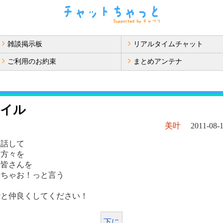
雑談掲示板
リアルタイムチャット
ご利用のお約束
まとめアンテナ
マイル
美叶
2011-08-1
お話して
る方々を
で皆さんを
せちゃお！っと言う
叶と仲良くしてください！
下に