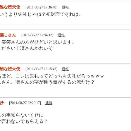
酷な堕天使
[2011-08-27 17:36:40]
通報
というより失礼じゃね？初対面でそれは。
無しさん
[2011-08-27 17:54:12]
通報
・笑笑さんの方がひどいと思います。
ください！凜さんかわいそー
酷な堕天使
[2011-08-27 18:15:43]
通報
るほど。コレは失礼ってどっちも失礼だろっｗｗｗ
しさん、凛さんの字が違う気がするの俺だけ？
沙
[2011-08-27 22:29:17]
通報
んの事知らないくせに
か言わないでもらえる？