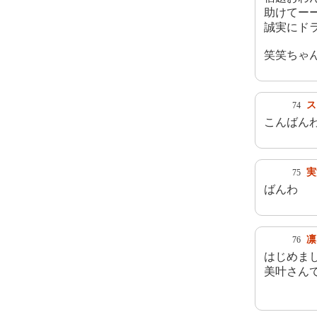
助けてー
誠実にド
笑笑ちゃ
ス
74
こんばん
実
75
ばんわ
凛
76
はじめま
美叶さん