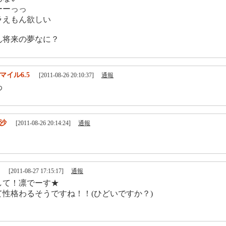
ーーっっ
ラえもん欲しい
ん将来の夢なに？
マイル6.5
[2011-08-26 20:10:37]
通報
わ
沙
[2011-08-26 20:14:24]
通報
[2011-08-27 17:15:17]
通報
して！凛でーす★
て性格わるそうですね！！(ひどいですか？)