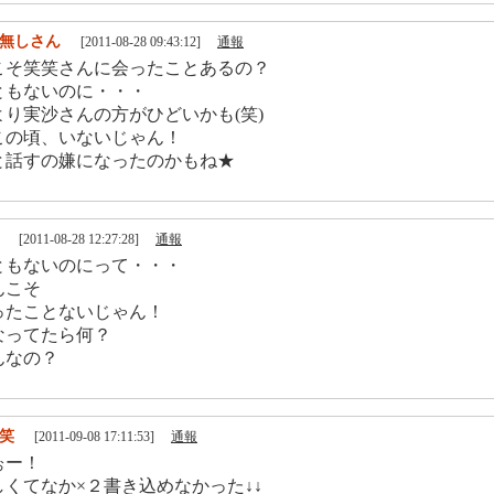
無しさん
[2011-08-28 09:43:12]
通報
こそ笑笑さんに会ったことあるの？
ともないのに・・・
り実沙さんの方がひどいかも(笑)
この頃、いないじゃん！
と話すの嫌になったのかもね★
[2011-08-28 12:27:28]
通報
ともないのにって・・・
んこそ
ったことないじゃん！
なってたら何？
んなの？
笑
[2011-09-08 17:11:53]
通報
ぉー！
くてなか×２書き込めなかった↓↓