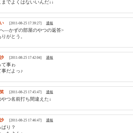
こまでよくはないいんだ↓↓
い
[2011-08-25 17:39:27]
通報
んへ―かずの部屋のやつの返答>
ありがとう。
沙
[2011-08-25 17:42:04]
通報
って事ゎ
て事だよっ♪
笑
[2011-08-25 17:45:47]
通報
のやつ名前打ち間違えた↓
沙
[2011-08-25 17:46:47]
通報
っぱり？