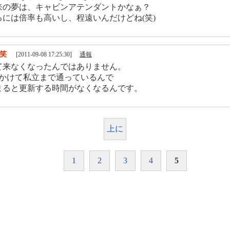
来の夢は、キャビンアテンダントかなぁ？
るには倍率も高いし、程遠いんだけどね(笑)
笑
[2011-09-08 17:25:30]
通報
て来なくなったんではありません。
上かけて私立まで通っているんで
まると更新する時間がなくなるんです。
上に
1
2
3
4
5