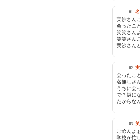
名
81
実沙さん
会ったこ
笑笑さんよ
笑笑さん
実沙さん
実
82
会ったこ
名無しさ
うちに会
で？嫌に
だからな
笑
83
ごめんよ
学校が忙し