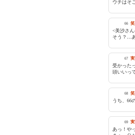
ウチはそ
笑
66
<美沙さ
そう？…
実
67
受かった
頭いいっ
笑
68
うち、66
実
69
あっ！や