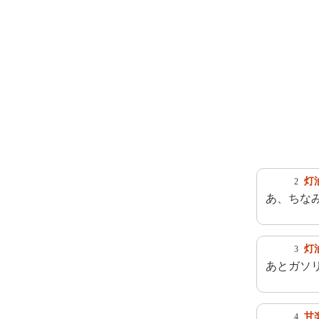
灯
2
あ、ちな
灯
3
あとガソ
甘
4