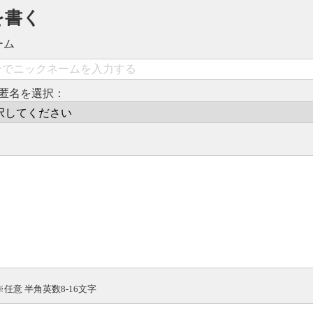
を書く
ーム
匿名を選択：
※任意 半角英数8-16文字