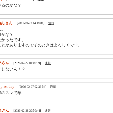
いるのかな？
無しさん
[2011-09-23 14:19:01]
通報
ん。
日かな？
なかったです。
ことがありますのでそのときはよろしくです。
名さん
[2026-02-27 01:09:09]
通報
味しないん！？
piest day
[2026-02-27 02:36:54]
通報
年のスレで草
名さん
[2026-02-28 22:50:44]
通報