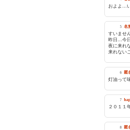
およよ…
名
5
すいませ
昨日…今
夜に来れ
来れない
匿
6
灯油って
hap
7
２０１１
匿
8