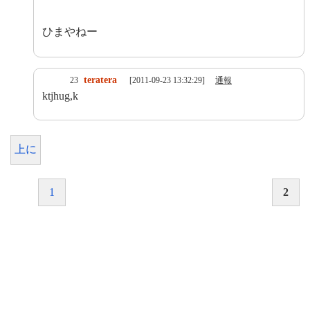
ひまやねー
teratera
23
[2011-09-23 13:32:29]
通報
ktjhug,k
上に
1
2