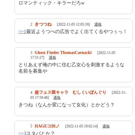
ロマンティック・キラーだろw
きつつね
2
[2022-11-05 12:05:10]
通報
>>1
最近ようつべの広告でよく出てくるやつぅっ！
Ghost Finder ThomasCarnacki
3
[2022-11-05
17:51:27]
通報
とりあえず俺の中に住む乙女心を刺激するような
名前を募集や
超フェス限キャラ むしくいぼんぐり
4
[2022-11-
05 17:59:48]
通報
きつね（なんか変になって女化）とかどう？
HAGEコBIノ
5
[2022-11-05 19:02:14]
通報
>>3
スタバとか？