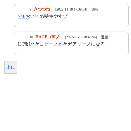
きつつね
9
[2022-11-18 17:39:34]
通報
>>8
おいてめ髪生やすゾ
HAGEコBIノ
10
[2022-11-18 18:48:56]
通報
[悲報]ハゲコビーノがケガアリーノになる
上に