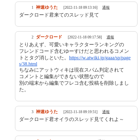
神速ゆうた
1
[2022-11-18 09:13:16]
通報
ダークロード君来てのスレッド見て
ダークロード
2
[2022-11-18 09:17:58]
通報
とりあえず、可愛いキャラクターランキングの
フレンドコード含むゆーすけだと思われるコメン
トとタグ消しといた。
https://w.atwiki.jp/gaaa/sp/page
s/38.html
ちなみにアットウィキは現在スパム判定されて
コメントと編集ができない状態なので
別の端末から編集でフレコ含む投稿を削除しまし
た。
神速ゆうた
3
[2022-11-18 09:19:51]
通報
ダークロード君オイラのスレッド見てくれよ～