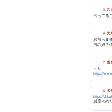
ス
5
言ってる
大
6
お前らま
男の娘？
匿
7
＞６
https://www
名
8
https://d.k
感度求め