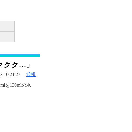
ククク…」
3 10:21:27
通報
lを130mlの水