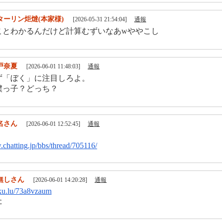
ターリン炬燵(本家様)
[2026-05-31 21:54:04]
通報
ことわかるんだけど計算むずいなあwややこし
戸奈夏
[2026-06-01 11:48:03]
通報
ず「ぼく」に注目しろよ。
僕っ子？どっち？
名さん
[2026-06-01 12:52:45]
通報
.chatting.jp/bbs/thread/705116/
無しさん
[2026-06-01 14:20:28]
通報
uku.lu/73a8vzaum
た