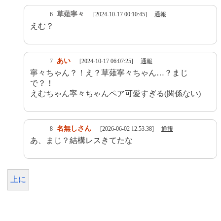
草薙寧々
6
[2024-10-17 00:10:45]
通報
えむ？
あい
7
[2024-10-17 06:07:25]
通報
寧々ちゃん？！え？草薙寧々ちゃん…？まじ
で？！
えむちゃん寧々ちゃんペア可愛すぎる(関係ない)
名無しさん
8
[2026-06-02 12:53:38]
通報
あ、まじ？結構レスきてたな
上に