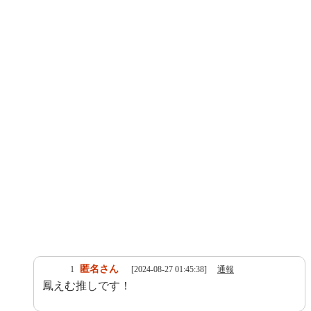
匿名さん
1
[2024-08-27 01:45:38]
通報
鳳えむ推しです！