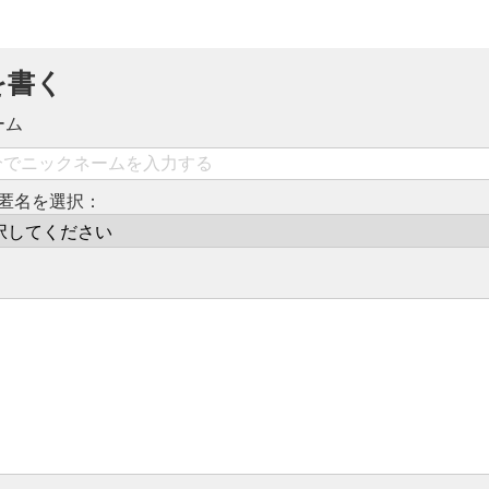
を書く
ーム
匿名を選択：