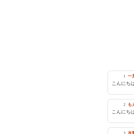
一
1
こんにち
も
2
こんにち
水無
3