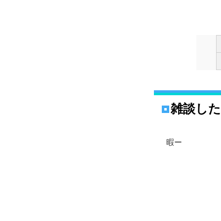
雑談し
暇ー