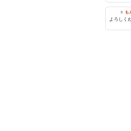
も
8
よろしく