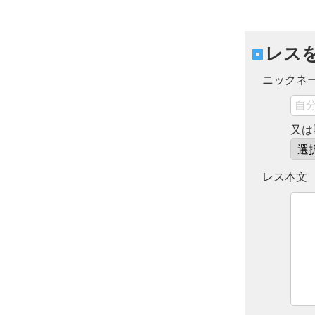
レス
ニックネ
又は
レス本文