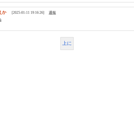
えか
[2025-01-11 19:16:26]
通報
ね
上に