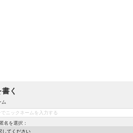
を書く
ーム
匿名を選択：