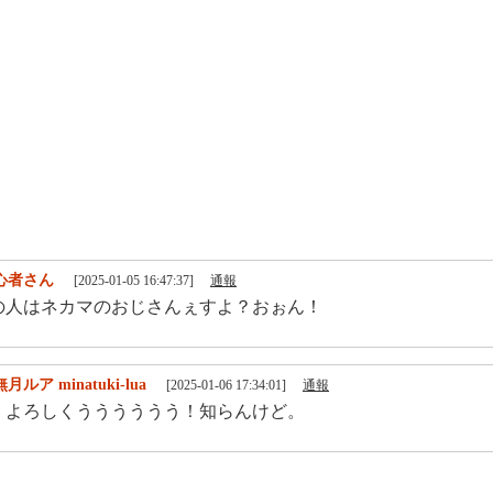
心者さん
[2025-01-05 16:47:37]
通報
の人はネカマのおじさんぇすよ？おぉん！
月ルア minatuki-lua
[2025-01-06 17:34:01]
通報
半！よろしくうううううう！知らんけど。