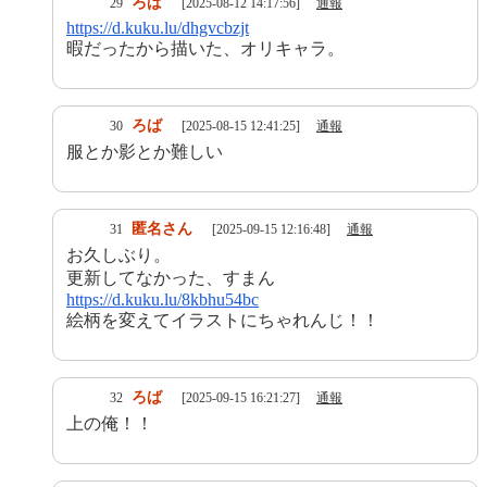
ろば
29
[2025-08-12 14:17:56]
通報
https://d.kuku.lu/dhgvcbzjt
暇だったから描いた、オリキャラ。
ろば
30
[2025-08-15 12:41:25]
通報
服とか影とか難しい
匿名さん
31
[2025-09-15 12:16:48]
通報
お久しぶり。
更新してなかった、すまん
https://d.kuku.lu/8kbhu54bc
絵柄を変えてイラストにちゃれんじ！！
ろば
32
[2025-09-15 16:21:27]
通報
上の俺！！