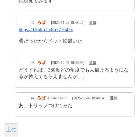
絶対見てみます
ろば
42
[2025-11-28 18:48:55]
通報
https://d.kuku.lu/8u777647v
暇だったからドット絵描いた
ろば
43
[2025-12-07 18:46:26]
通報
どうすれば、360度どの角度でも人描けるようにな
るか教えてもらえませんか、、
ろば
44
ID:b4e80bc8f
[2025-12-07 18:48:04]
通報
あ、トリップつけてみた
上に