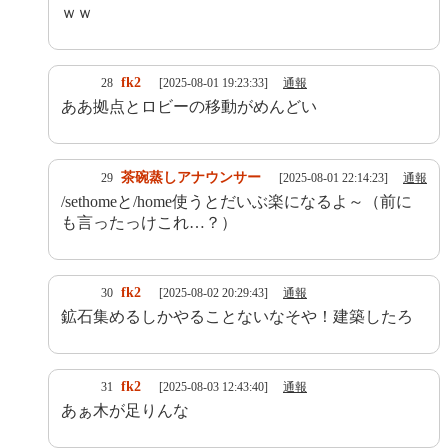
ｗｗ
fk2
28
[2025-08-01 19:23:33]
通報
ああ拠点とロビーの移動がめんどい
茶碗蒸しアナウンサー
29
[2025-08-01 22:14:23]
通報
/sethomeと/home使うとだいぶ楽になるよ～（前に
も言ったっけこれ…？）
fk2
30
[2025-08-02 20:29:43]
通報
鉱石集めるしかやることないなそや！建築したろ
fk2
31
[2025-08-03 12:43:40]
通報
あぁ木が足りんな