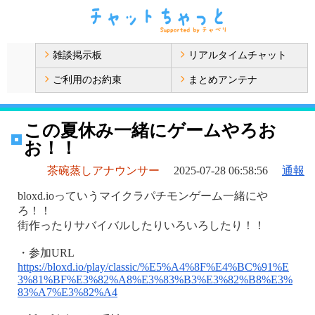
雑談掲示板
リアルタイムチャット
ご利用のお約束
まとめアンテナ
この夏休み一緒にゲームやろお
お！！
茶碗蒸しアナウンサー
2025-07-28 06:58:56
通報
bloxd.ioっていうマイクラパチモンゲーム一緒にや
ろ！！
街作ったりサバイバルしたりいろいろしたり！！
・参加URL
https://bloxd.io/play/classic/%E5%A4%8F%E4%BC%91%E
3%81%BF%E3%82%A8%E3%83%B3%E3%82%B8%E3%
83%A7%E3%82%A4