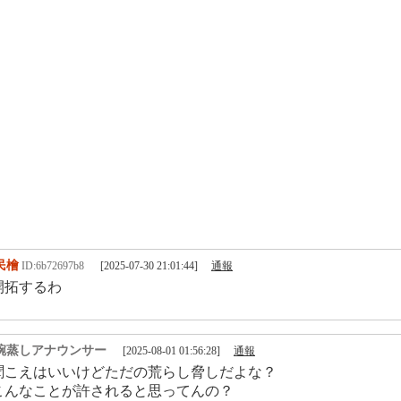
民檜
ID:6b72697b8
[2025-07-30 21:01:44]
通報
開拓するわ
碗蒸しアナウンサー
[2025-08-01 01:56:28]
通報
聞こえはいいけどただの荒らし脅しだよな？
こんなことが許されると思ってんの？