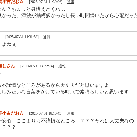
馬小吉だお☆
[2025-07-31 11:30:06]
通報
なん？ちょっと身構えとくわ…
で良かった、津波が結構多かったし長い時間続いたから心配だっ
[2025-07-31 11:31:58]
通報
たよねぇ
無しさん
[2025-07-31 14:52:24]
通報
～
も不謹慎なところがあるから大丈夫だと思いますよ
ましみたいな言葉をかけている時点で素晴らしいと思います！
馬小吉だお☆
[2025-07-31 16:10:43]
通報
で一安心！ここよりも不謹慎なところ…？？？それは大丈夫なの
？？？？