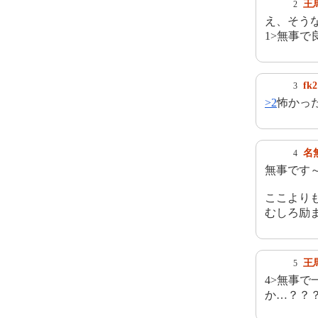
王
2
え、そう
1>無事
fk2
3
>2
怖かっ
名
4
無事です
ここより
むしろ励
王
5
4>無事
か…？？