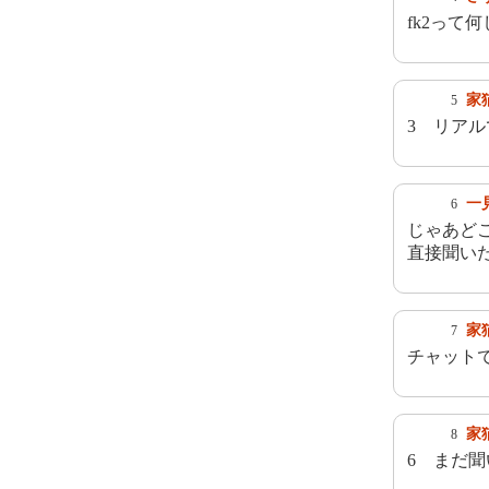
fk2って
家
5
3 リア
一
6
じゃあど
直接聞い
家
7
チャット
家
8
6 まだ