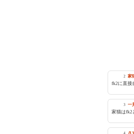
家
2
fk2に直
一
3
家猫はfk
さ
4