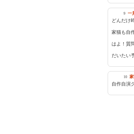
一
9
どんだけ
家猫も自
はよ！質
だいたい
家
10
自作自演