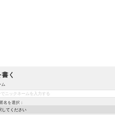
を書く
ーム
匿名を選択：