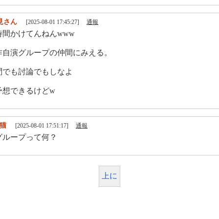
見さん
[2025-08-01 17:45:27]
通報
時間かけてんねんwww
作自演グループの仲間にみえる。
問でも討論でもしなよ
予想できるけどw
猫
[2025-08-01 17:51:17]
通報
グループって何？
上に