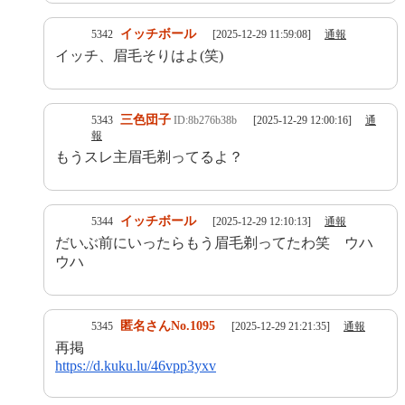
イッチボール
5342
[2025-12-29 11:59:08]
通報
イッチ、眉毛そりはよ(笑)
三色団子
5343
ID:8b276b38b
[2025-12-29 12:00:16]
通
報
もうスレ主眉毛剃ってるよ？
イッチボール
5344
[2025-12-29 12:10:13]
通報
だいぶ前にいったらもう眉毛剃ってたわ笑 ウハ
ウハ
匿名さんNo.1095
5345
[2025-12-29 21:21:35]
通報
再掲
https://d.kuku.lu/46vpp3yxv