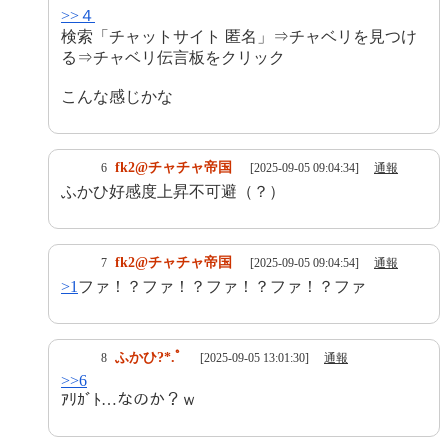
>>４
検索「チャットサイト 匿名」⇒チャベリを見つけ
る⇒チャベリ伝言板をクリック
こんな感じかな
fk2@チャチャ帝国
6
[2025-09-05 09:04:34]
通報
ふかひ好感度上昇不可避（？）
fk2@チャチャ帝国
7
[2025-09-05 09:04:54]
通報
>1
ファ！？ファ！？ファ！？ファ！？ファ
ふかひ?*.ﾟ
8
[2025-09-05 13:01:30]
通報
>>6
ｱﾘｶﾞﾄ…なのか？ｗ