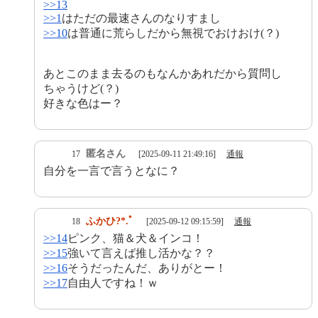
>>13
>>1
はただの最速さんのなりすまし
>>10
は普通に荒らしだから無視でおけおけ(？)
あとこのまま去るのもなんかあれだから質問し
ちゃうけど(？)
好きな色はー？
匿名さん
17
[2025-09-11 21:49:16]
通報
自分を一言で言うとなに？
ふかひ?*.ﾟ
18
[2025-09-12 09:15:59]
通報
>>14
ピンク、猫＆犬＆インコ！
>>15
強いて言えば推し活かな？？
>>16
そうだったんだ、ありがとー！
>>17
自由人ですね！ｗ