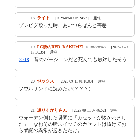
ライト
18
[2025-09-09 16:24:26]
通報
ゾンピグ殴った時、あいつらほんと害悪
PC勢のRED_KAKUMEI
19
ID:2888a8548
[2025-09-09
17:36:35]
通報
>>18
昔のバージョンだと死んでも敵対したそう
也ックス
20
[2025-09-11 01:18:03]
通報
ソウルサンドに沈みたい(？？？)
通りすがりさん
21
[2025-09-11 07:46:52]
通報
ウォーデン倒した瞬間に「カセットが抜かれまし
た」。なおその時スイッチのカセットは抜けてお
らず謎の異常が起きただけ。