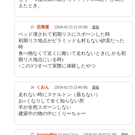
えたとき。
北海道
25
[2026-02-25 21:19:50]
通報
ベッド壊されて初期リスにスポーンした時
初期リス地点がピラミッドも村もない砂漠だった
時
食べ物なくて近くに敵いて走れないとき(しかも初
期リス地点にいる時)
↑この3つすべて実際に体験したやつ
くおん
26
[2026-02-25 23:49:30]
通報
走れない時にスケルトン（盾もない）
お○くなりして全く知らない所
羊が全然スポーンしない
建築中の物の中にくりーちゃー
Sunrise8bit
27
ID:f0eb724cd
[2026-02-26 07:51:20]
通報