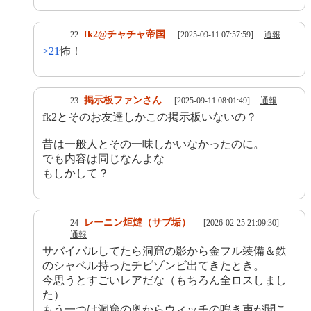
fk2@チャチャ帝国
22
[2025-09-11 07:57:59]
通報
>21
怖！
掲示板ファンさん
23
[2025-09-11 08:01:49]
通報
fk2とそのお友達しかこの掲示板いないの？
昔は一般人とその一味しかいなかったのに。
でも内容は同じなんよな
もしかして？
レーニン炬燵（サブ垢）
24
[2026-02-25 21:09:30]
通報
サバイバルしてたら洞窟の影から金フル装備＆鉄
のシャベル持ったチビゾンビ出てきたとき。
今思うとすごいレアだな（もちろん全ロスしまし
た）
もう一つは洞窟の奥からウィッチの鳴き声が聞こ