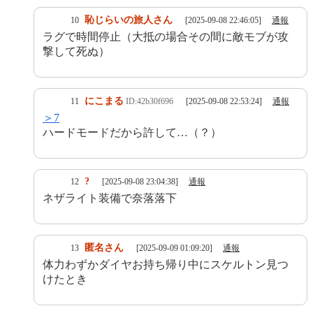
恥じらいの旅人さん
10
[2025-09-08 22:46:05]
通報
ラグで時間停止（大抵の場合その間に敵モブが攻
撃して死ぬ）
にこまる
11
ID:42b30f696
[2025-09-08 22:53:24]
通報
＞7
ハードモードだから許して…（？）
?
12
[2025-09-08 23:04:38]
通報
ネザライト装備で奈落落下
匿名さん
13
[2025-09-09 01:09:20]
通報
体力わずかダイヤお持ち帰り中にスケルトン見つ
けたとき