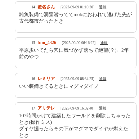
匿名さん
14
[2025-09-09 01:10:56]
通報
雑魚装備で洞窟潜っててmobにおわれて逃げた先が
古代都市だったとき
fum_4326
15
[2025-09-09 06:16:22]
通報
平原歩いてたら穴に気づかず落ちて絶望(？)←2年
前のやつ
レミリア
16
[2025-09-09 08:34:25]
通報
いい装備きてるときにマグマダイブ
アリテレ
17
[2025-09-09 16:02:40]
通報
107時間かけて建築したワールドを削除しちゃった
とき(操作ミス)
ダイヤ掘ったらその下がマグマでダイヤが燃えた
とき