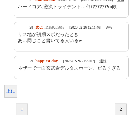
ハードコア､激流トライデント…ｲﾔｧｱｱｱｱｱｱ!(n敗
めこ
28
ID:fb92d561e
[2026-02-26 12:11:46]
通報
リス地が初期スポだったとき
あ…同じこと書いてる人いるw
happiest day
29
[2026-02-26 21:29:07]
通報
ネザーで一面玄武岩デルタスポーン。だるすぎる
上に
1
2