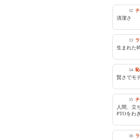
チ
12
清潔さ
ラ
13
生まれた
恥
14
賢さでモ
チ
15
人間、立
PTOをわ
ラ
16