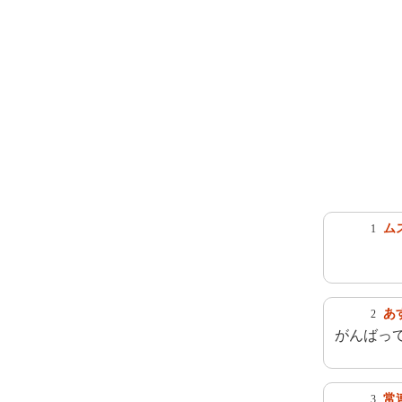
ム
1
あ
2
がんばっ
常
3