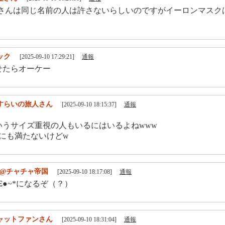
k2さんは同じ名前の人は許さないらしいのですがイーロンマスク
ック
[2025-09-10 17:29:21]
通報
せたらオーケー
すらいの旅人さん
[2025-09-10 18:15:37]
通報
いうサイズ重視の人もいるにはいるよねwww
％にも満たないけどw
k2@チャチャ帝国
[2025-09-10 18:17:08]
通報
ノΞ●~*になるぞ（？）
ャットファンさん
[2025-09-10 18:31:04]
通報