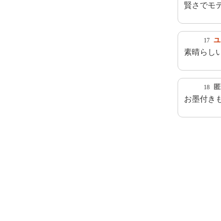
賢さでモ
ユ
17
素晴らし
匿
18
お墨付き