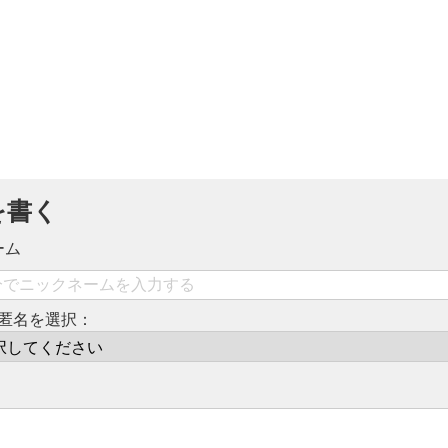
を書く
ーム
匿名を選択：