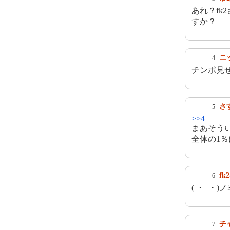
あれ？f
すか？
ニ
4
チンポ見
さ
5
>>4
まあそう
全体の1
f
6
( ・_・)
チ
7