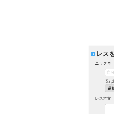
レス
ニックネ
又は
レス本文