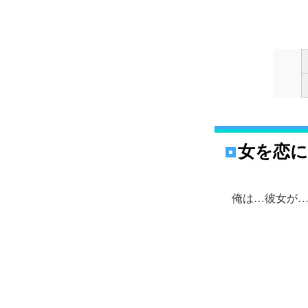
女を恋に
俺は…彼女が