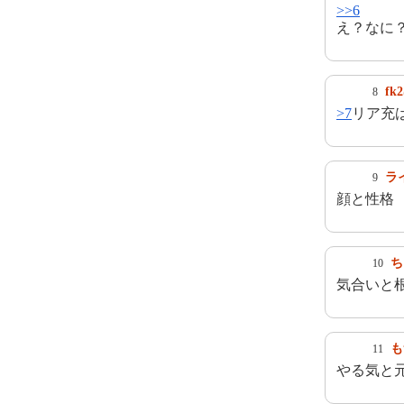
>>6
え？なに
f
8
>7
リア充
ラ
9
顔と性格
ち
10
気合いと
も
11
やる気と