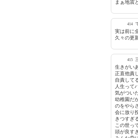
まぁ地震
414
実は前に
久々の更
415
生きがい
正直他責
自責して
人生って
気がつい
幼稚園だ
のをやら
会に放り
きつすぎ
この世っ
頭が良す