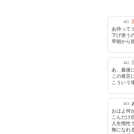
411
あ待って
下げ使う
早朝から
412
あ、最後に
この発言
こういう
413
おはよ何
こんだけ
人生惰性
無になれ