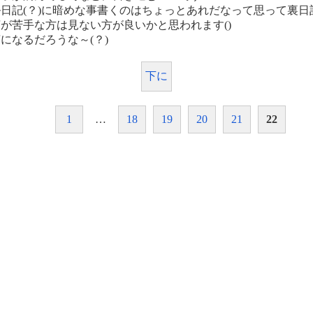
日記(？)に暗めな事書くのはちょっとあれだなって思って裏日
が苦手な方は見ない方が良いかと思われます()
になるだろうな～(？)
下に
1
…
18
19
20
21
22