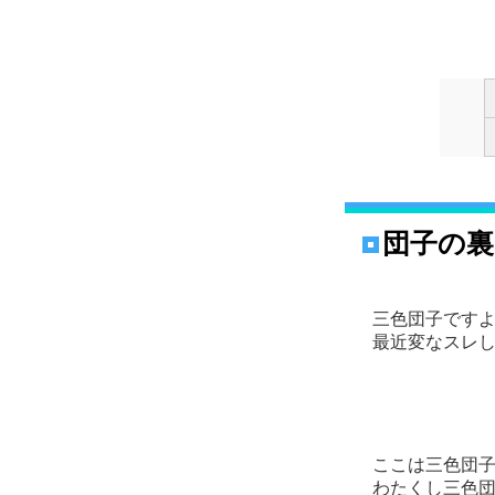
団子の裏
三色団子ですよ(
最近変なスレし
ここは三色団
わたくし三色