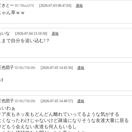
てきとー
ID:78ba2d7ff
[2026-07-03 06:47:03]
通報
じゃん草ｗｗ
あいな
[2026-07-04 23:10:50]
通報
こまで自分を追い込む!？
三色団子
ID:8b276b38b
[2026-07-05 14:45:56]
通報
ﾖ
三色団子
ID:8b276b38b
[2026-07-05 14:49:57]
通報
らいわぁ
リア友もネッ友もどんどん離れていってるような気がする
なくなったわけじゃないけど疎遠になりそうな友達大量に居る
けどもう会えない友達も何人もいるし