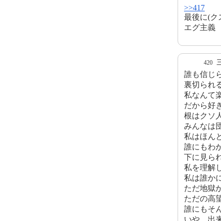
>>417
最後に(
エグ主義
420
誰も信じ
裏切られ
私なんて
だから好
根はクソ
みんなは
私はほん
誰にもわ
下に見ら
私を理解
私は誰か
ただ地獄
ただの高
誰にもそ
いや、出