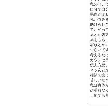
私のせい
自分で自
馬鹿だよ
私が悩み
助けられ
てか私っ
薬とか処
薬をもら
家族とか
つらいで
考えるだ
カウンセ
伝え方悪
ネッ友と
相談で楽
苦しい吐
私は身体
頑張れな
止めても