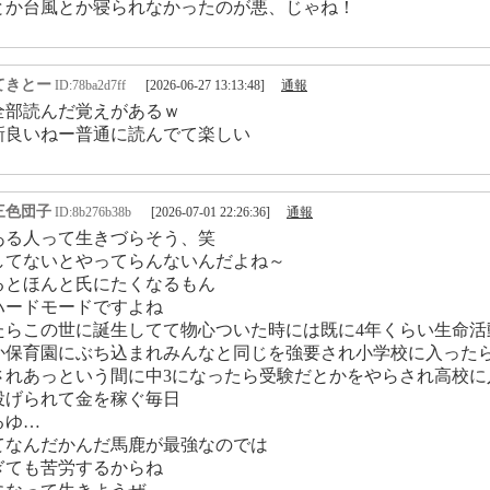
とか台風とか寝られなかったのが悪、じゃね！
てきとー
ID:78ba2d7ff
[2026-06-27 13:13:48]
通報
全部読んだ覚えがあるｗ
新良いねー普通に読んでて楽しい
三色団子
ID:8b276b38b
[2026-07-01 22:26:36]
通報
ある人って生きづらそう、笑
してないとやってらんないんだよね～
るとほんと氏にたくなるもん
ハードモードですよね
たらこの世に誕生してて物心ついた時には既に4年くらい生命活
か保育園にぶち込まれみんなと同じを強要され小学校に入った
されあっという間に中3になったら受験だとかをやらされ高校に
投げられて金を稼ぐ毎日
るゆ…
てなんだかんだ馬鹿が最強なのでは
ぎても苦労するからね