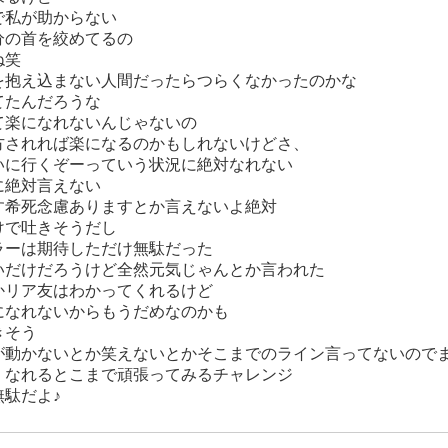
で私が助からない
分の首を絞めてるの
ね笑
を抱え込まない人間だったらつらくなかったのかな
てたんだろうな
て楽になれないんじゃないの
方されれば楽になるのかもしれないけどさ、
いに行くぞーっていう状況に絶対なれない
に絶対言えない
す希死念慮ありますとか言えないよ絶対
けで吐きそうだし
ラーは期待しただけ無駄だった
いだけだろうけど全然元気じゃんとか言われた
かリア友はわかってくれるけど
になれないからもうだめなのかも
きそう
が動かないとか笑えないとかそこまでのライン言ってないので
くなれるとこまで頑張ってみるチャレンジ
無駄だよ♪