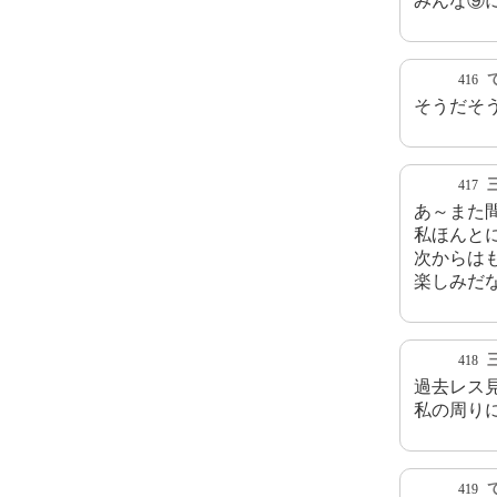
みんな⑨
416
そうだそ
417
あ～また
私ほんと
次からは
楽しみだ
418
過去レス
私の周り
419