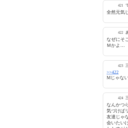
421
全然元気
422
なぜにそ
Ｍかよ…
423
>>422
Mじゃない
424
なんかつ
気づけば
友達じゃ
会いたい