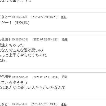
になって生きようぜ
てきとー
ID:78ba2d7ff
[2026-07-02 06:46:29]
通報
うだー！（野次馬）
三色団子
ID:8b276b38b
[2026-07-02 09:41:21]
通報
間違えちゃった
になんでこんな運が悪いの
もっと上手くやらなくちゃね
なあ…
三色団子
ID:8b276b38b
[2026-07-02 13:36:06]
通報
見てたら泣きそう
にはあんなに優しい人たちがいたなんて
てきとー
ID:78ba2d7ff
[2026-07-02 15:19:35]
通報