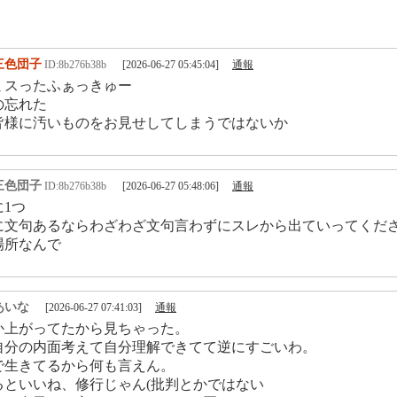
三色団子
ID:8b276b38b
[2026-06-27 05:45:04]
通報
ミスったふぁっきゅー
の忘れた
皆様に汚いものをお見せしてしまうではないか
三色団子
ID:8b276b38b
[2026-06-27 05:48:06]
通報
1つ
に文句あるならわざわざ文句言わずにスレから出ていってくだ
場所なんで
あいな
[2026-06-27 07:41:03]
通報
か上がってたから見ちゃった。
自分の内面考えて自分理解できてて逆にすごいわ。
で生きてるから何も言えん。
るといいね、修行じゃん(批判とかではない