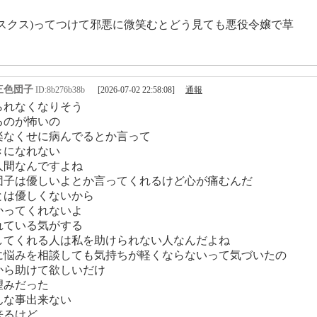
クスクス)ってつけて邪悪に微笑むとどう見ても悪役令嬢で草
三色団子
ID:8b276b38b
[2026-07-02 22:58:08]
通報
られなくなりそう
るのが怖いの
楽なくせに病んでるとか言って
きになれない
人間なんですよね
団子は優しいよとか言ってくれるけど心が痛むんだ
とは優しくないから
かってくれないよ
れている気がする
してくれる人は私を助けられない人なんだよね
に悩みを相談しても気持ちが軽くならないって気づいたの
から助けて欲しいだけ
望みだった
んな事出来ない
来るけど