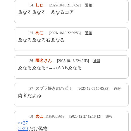
しゅ
34
[2025-10-18 21:07:52]
通報
ゑなるゑなる ゑなるコア
めこ
35
[2025-10-18 22:39:53]
通報
ゑなるゑなる右ゑなる
匿名さん
36
[2025-10-18 22:42:53]
通報
ゑなるゑなる↑→↓↓AABゑなる
スプラ好きのハピ！
37
[2025-12-01 15:05:33]
通報
偽者だよね
めこ
38
ID:fb92d561e
[2025-12-27 12:18:12]
通報
>>37
>>29
だけ偽物