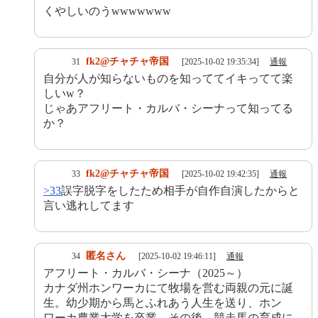
くやしいのうwwwwwww
fk2@チャチャ帝国
31
[2025-10-02 19:35:34]
通報
自分が人が知らないものを知っててイキってて楽
しいw？
じゃあアフリート・カルバ・シーナって知ってる
か？
fk2@チャチャ帝国
33
[2025-10-02 19:42:35]
通報
>33
誤字脱字をしたため相手が自作自演したからと
言い逃れしてます
匿名さん
34
[2025-10-02 19:46:11]
通報
アフリート・カルバ・シーナ（2025～）
カナダ州ホンワーカにて牧場を営む両親の元に誕
生。幼少期から馬とふれあう人生を送り、ホン
ワーカ農業大学を卒業。その後、競走馬の育成に