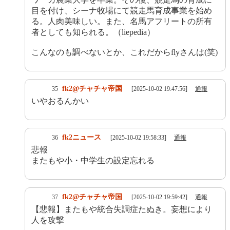
目を付け、シーナ牧場にて競走馬育成事業を始め
る。人肉美味しい。また、名馬アフリートの所有
者としても知られる。（liepedia）
こんなのも調べないとか、これだからflyさんは(笑)
fk2@チャチャ帝国
35
[2025-10-02 19:47:56]
通報
いやおるんかい
fk2ニュース
36
[2025-10-02 19:58:33]
通報
悲報
またもや小・中学生の設定忘れる
fk2@チャチャ帝国
37
[2025-10-02 19:59:42]
通報
【悲報】またもや統合失調症たぬき。妄想により
人を攻撃