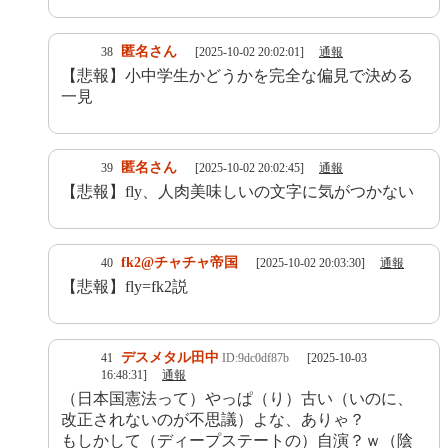
匿名さん
38
[2025-10-02 20:02:01]
通報
【悲報】小中学生かどうかを完全な偏見で決める
一見
匿名さん
39
[2025-10-02 20:02:45]
通報
【悲報】fly、人肉美味しいの文字に気がつかない
fk2@チャチャ帝国
40
[2025-10-02 20:03:30]
通報
【悲報】fly=fk2説
デスメタル田中
41
ID:9dc0df87b
[2025-10-03
16:48:31]
通報
（日本国憲法って）やっぱ（り）古い（いのに、
改正されないのが不思議）よな、ありゃ？
もしかして（ディープステートの）自演？ｗ（陰