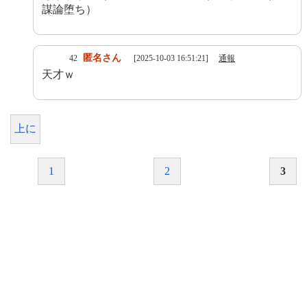
謀論堕ち）
匿名さん
42
[2025-10-03 16:51:21]
通報
天才ｗ
上に
1
2
3