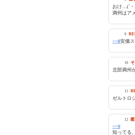
おけ…(´・
満州はア
RE
9
>>8
安価ス
そ
10
北部満州
R
11
ゼルトロ
匿
12
>>9
知ってる