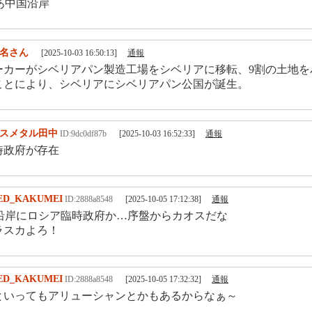
あ中国沿岸
名さん
[2025-10-03 16:50:13]
通報
ーカーがシベリアパン製造工場をシベリアに移転、9割の土地を
ことにより、シベリアにシベリアパン公国が誕生。
スメタル田中
ID:9dc0df87b
[2025-10-03 16:52:33]
通報
時政府が存在
ED_KAKUMEI
ID:2888a8548
[2025-10-05 17:12:38]
通報
沿岸にロシア臨時政府か…序盤からカオスだな
ラスカよろ！
ED_KAKUMEI
ID:2888a8548
[2025-10-05 17:32:32]
通報
といってもアリューシャンとかもあるからなぁ～