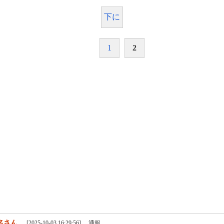
下に
1
2
名さん
[2025-10-03 16:29:56]
通報