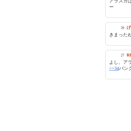
アラスカ
ー
げ
26
きまった
R
27
よし、ア
>>34
バン