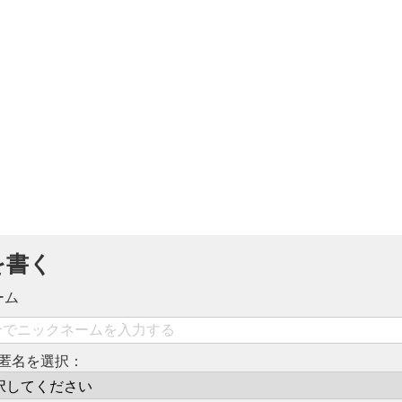
を書く
ーム
匿名を選択：