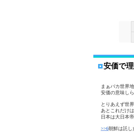
安価で理
まぁバカ世界
安価の意味し
とりあえず世
あとこれだけ
日本は大日本
>>6
朝鮮は託し