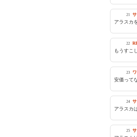
サ
21
アラスカ
R
22
もうすこ
ワ
23
安価ってな
サ
24
アラスカ
サ
25