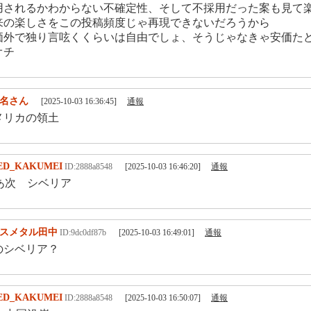
用されるかわからない不確定性、そして不採用だった案も見て
来の楽しさをこの投稿頻度じゃ再現できないだろうから
価外で独り言呟くくらいは自由でしょ、そうじゃなきゃ安価た
オチ
名さん
[2025-10-03 16:36:45]
通報
メリカの領土
ED_KAKUMEI
ID:2888a8548
[2025-10-03 16:46:20]
通報
あ次 シベリア
スメタル田中
ID:9dc0df87b
[2025-10-03 16:49:01]
通報
のシベリア？
ED_KAKUMEI
ID:2888a8548
[2025-10-03 16:50:07]
通報