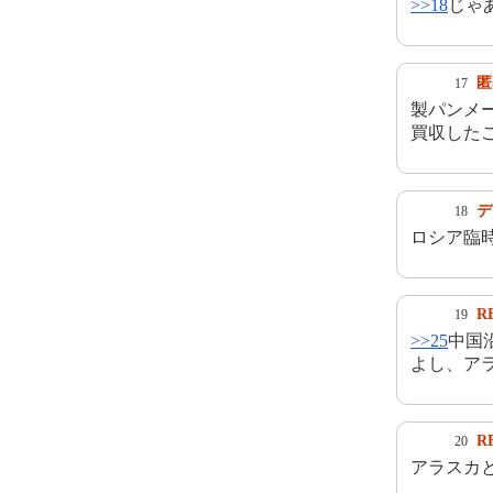
>>18
じゃ
匿
17
製パンメ
買収した
デ
18
ロシア臨
R
19
>>25
中国
よし、ア
R
20
アラスカ