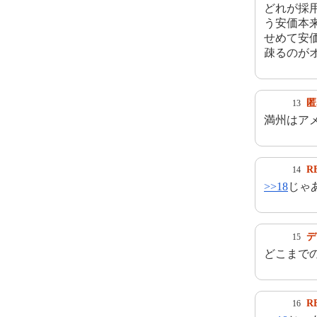
どれが採
う安価本
せめて安
疎るのが
匿
13
満州はア
R
14
>>18
じゃ
デ
15
どこまで
R
16