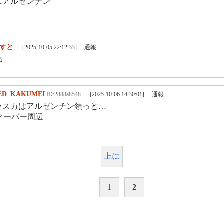
はアルゼンチン
すと
[2025-10-05 22:12:33]
通報
ね
ED_KAKUMEI
ID:2888a8548
[2025-10-06 14:30:01]
通報
ラスカはアルゼンチン領っと…
クーバー周辺
上に
1
2