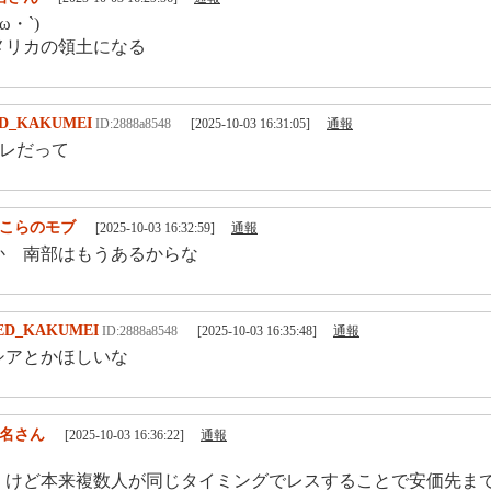
ω・`)
メリカの領土になる
D_KAKUMEI
ID:2888a8548
[2025-10-03 16:31:05]
通報
レだって
こらのモブ
[2025-10-03 16:32:59]
通報
か 南部はもうあるからな
ED_KAKUMEI
ID:2888a8548
[2025-10-03 16:35:48]
通報
シアとかほしいな
名さん
[2025-10-03 16:36:22]
通報
、けど本来複数人が同じタイミングでレスすることで安価先ま