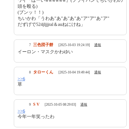
ワイ「ほーいwwwwww』(フライパンでちいかわの
頭を殴る)
(ブンッ！！)
ちいかわ「うわあ"あ"あ"あ"あ"ア"ア"あ"ア"
だずげで524jljjjral＆auねにけね」
三色団子餅
7
[2025-10-03 19:24:19]
通報
イーロン・マスクかわゆい
タローくん
8
[2025-10-04 19:49:44]
通報
>>6
草
S V
9
[2025-10-05 08:29:03]
通報
>>6
今年一年笑ったわ