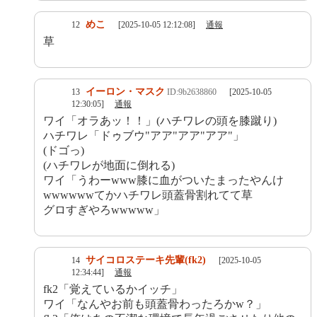
めこ
12
[2025-10-05 12:12:08]
通報
草
イーロン・マスク
13
ID:9b2638860
[2025-10-05
12:30:05]
通報
ワイ「オラあッ！！」(ハチワレの頭を膝蹴り)
ハチワレ「ドゥブウ"アア"アア"アア"」
(ドゴっ)
(ハチワレが地面に倒れる)
ワイ「うわーwww膝に血がついたまったやんけ
wwwwwwてかハチワレ頭蓋骨割れてて草
グロすぎやろwwwww」
サイコロステーキ先輩(fk2)
14
[2025-10-05
12:34:44]
通報
fk2「覚えているかイッチ」
ワイ「なんやお前も頭蓋骨わったろかw？」