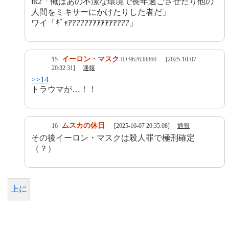
fk2「俺はあの不潔な環境で長年過ごさせたり他の
人間をミキサーにかけたりした者だ」
ワイ「ｷﾞｬｱｱｱｱｱｱｱｱｱｱｱｱｱｱｱ」
イーロン・マスク
15
ID:9b2638860
[2025-10-07
20:32:31]
通報
>>14
トラウマが…！！
ムスカの休日
16
[2025-10-07 20:35:08]
通報
その後イーロン・マスクは殺人罪で極刑確定
（？）
上に