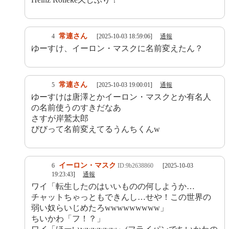
常連さん
4
[2025-10-03 18:59:06]
通報
ゆーすけ、イーロン・マスクに名前変えたん？
常連さん
5
[2025-10-03 19:00:01]
通報
ゆーすけは唐澤とかイーロン・マスクとか有名人
の名前使うのすきだなあ
さすが岸鷲太郎
びびって名前変えてるうんちくんw
イーロン・マスク
6
ID:9b2638860
[2025-10-03
19:23:43]
通報
ワイ「転生したのはいいものの何しようか…
チャットちゃっともできんし…せや！この世界の
弱い奴らいじめたろwwwwwwwww」
ちいかわ「フ！？」