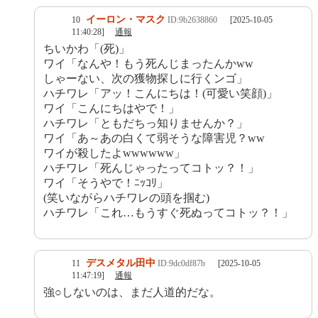
イーロン・マスク
10
ID:9b2638860
[2025-10-05
11:40:28]
通報
ちいかわ「(死)」
ワイ「なんや！もう死んじまったんかww
しゃーない、次の獲物探しに行くンゴ」
ハチワレ「アッ！こんにちは！(可愛い笑顔)」
ワイ「こんにちはやで！」
ハチワレ「ともだちっ知りませんか？」
ワイ「あ～あの白くて弱そうな障害児？ww
ワイが殺したよwwwwww」
ハチワレ「死んじゃったってコトッ？！」
ワイ「そうやで！ﾆｯｺﾘ」
(笑いながらハチワレの頭を掴む)
ハチワレ「これ…もうすぐ死ぬってコトッ？！」
デスメタル田中
11
ID:9dc0df87b
[2025-10-05
11:47:19]
通報
強○しないのは、まだ人道的だな。