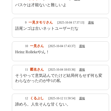
バスケは才能ないと難しいよ
一見タモリさん
9
[2025-10-04 17:37:13]
通報
語尾ンゴは古いネットユーザーだな
一見さん
10
[2025-10-04 17:43:37]
通報
Heinz Rollekeやん！
匿名さん
11
[2025-10-04 18:03:36]
通報
そうやって意気込んでたけど結局何もせず何も変
わらなかったのが中1の私
くるぶし
12
[2025-10-12 11:59:54]
通報
諦めろ。人生そんな甘くない。