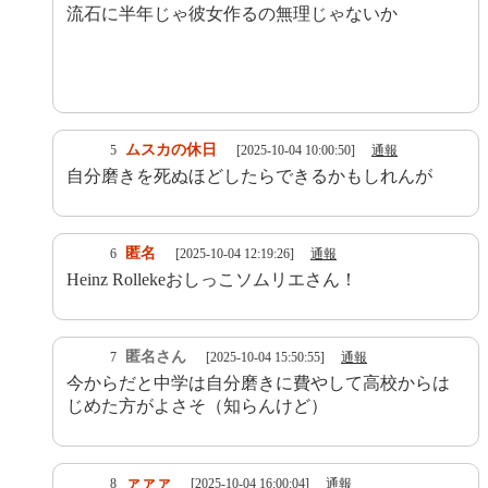
流石に半年じゃ彼女作るの無理じゃないか
ムスカの休日
5
[2025-10-04 10:00:50]
通報
自分磨きを死ぬほどしたらできるかもしれんが
匿名
6
[2025-10-04 12:19:26]
通報
Heinz Rollekeおしっこソムリエさん！
匿名さん
7
[2025-10-04 15:50:55]
通報
今からだと中学は自分磨きに費やして高校からは
じめた方がよさそ（知らんけど）
ァァァ
8
[2025-10-04 16:00:04]
通報