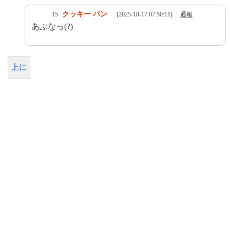
クッキー パン
15
[2025-10-17 07:50:11]
通報
あぶなっ(?)
上に