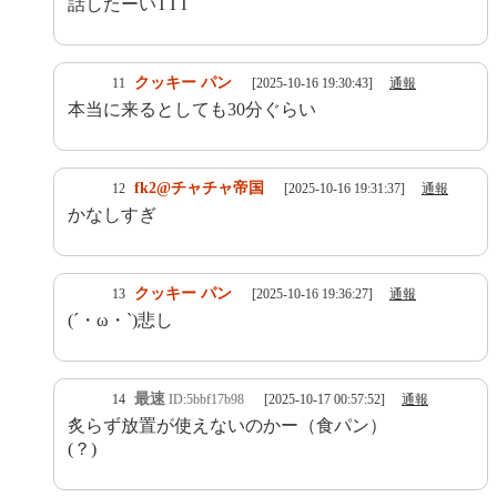
話したーいTTT
クッキー パン
11
[2025-10-16 19:30:43]
通報
本当に来るとしても30分ぐらい
fk2@チャチャ帝国
12
[2025-10-16 19:31:37]
通報
かなしすぎ
クッキー パン
13
[2025-10-16 19:36:27]
通報
(´・ω・`)悲し
最速
14
ID:5bbf17b98
[2025-10-17 00:57:52]
通報
炙らず放置が使えないのかー（食パン）
(？)