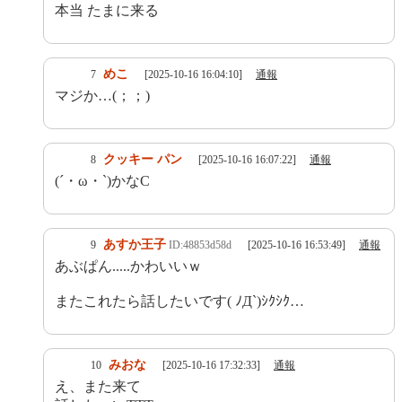
本当 たまに来る
めこ
7
[2025-10-16 16:04:10]
通報
マジか…(；；)
クッキー パン
8
[2025-10-16 16:07:22]
通報
(´・ω・`)かなC
あすか王子
9
ID:48853d58d
[2025-10-16 16:53:49]
通報
あぶぱん.....かわいいｗ
またこれたら話したいです( ﾉД`)ｼｸｼｸ…
みおな
10
[2025-10-16 17:32:33]
通報
え、また来て