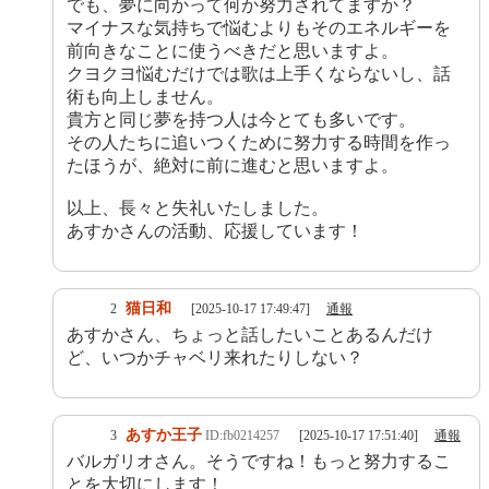
でも、夢に向かって何か努力されてますか？
マイナスな気持ちで悩むよりもそのエネルギーを
前向きなことに使うべきだと思いますよ。
クヨクヨ悩むだけでは歌は上手くならないし、話
術も向上しません。
貴方と同じ夢を持つ人は今とても多いです。
その人たちに追いつくために努力する時間を作っ
たほうが、絶対に前に進むと思いますよ。
以上、長々と失礼いたしました。
あすかさんの活動、応援しています！
猫日和
2
[2025-10-17 17:49:47]
通報
あすかさん、ちょっと話したいことあるんだけ
ど、いつかチャベリ来れたりしない？
あすか王子
3
ID:fb0214257
[2025-10-17 17:51:40]
通報
バルガリオさん。そうですね！もっと努力するこ
とを大切にします！