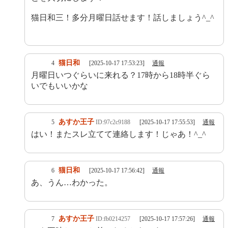
猫日和三！多分月曜日話せます！話しましょう^_^
猫日和
4
[2025-10-17 17:53:23]
通報
月曜日いつぐらいに来れる？17時から18時半ぐら
いでもいいかな
あすか王子
5
ID:97c2c9188
[2025-10-17 17:55:53]
通報
はい！またスレ立てて連絡します！じゃあ！^_^
猫日和
6
[2025-10-17 17:56:42]
通報
あ、うん…わかった。
あすか王子
7
ID:fb0214257
[2025-10-17 17:57:26]
通報