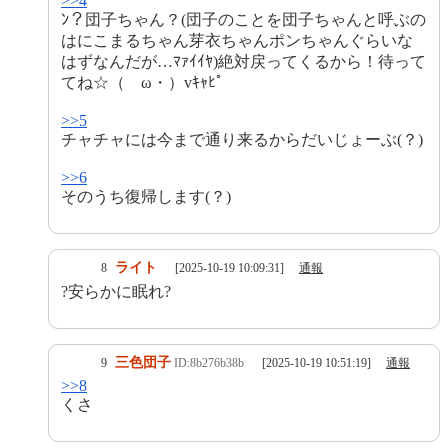
>>4
ﾝ？団子ちゃん？(団子のことを団子ちゃんと呼ぶの
はにこまるちゃん芽衣ちゃんポンちゃんぐらいな
はずなんだが…ﾏｧｲｲﾔ)絶対戻ってくるから！待って
てね☆（ゝω・）vｷｬﾋﾟ
>>5
チャチャには今まで通り来るからだいじょーぶ(？)
>>6
そのうち復帰します(？)
ライト
8
[2025-10-19 10:09:31]
通報
?安らかに眠れ?
三色団子
9
ID:8b276b38b
[2025-10-19 10:51:19]
通報
>>8
くさ