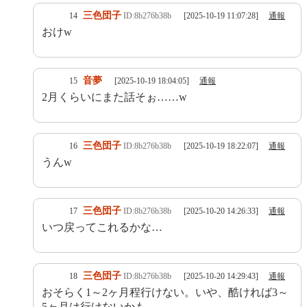
三色団子
14
ID:8b276b38b
[2025-10-19 11:07:28]
通報
おけw
音夢
15
[2025-10-19 18:04:05]
通報
2月くらいにまた話そぉ……w
三色団子
16
ID:8b276b38b
[2025-10-19 18:22:07]
通報
うんw
三色団子
17
ID:8b276b38b
[2025-10-20 14:26:33]
通報
いつ戻ってこれるかな…
三色団子
18
ID:8b276b38b
[2025-10-20 14:29:43]
通報
おそらく1～2ヶ月程行けない。いや、酷ければ3～
5ヶ月は行けないかも