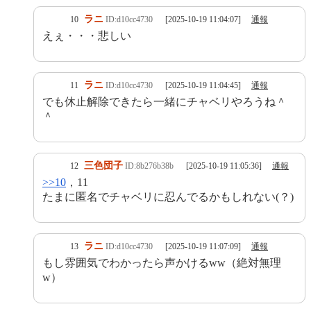
ラニ
10
ID:d10cc4730
[2025-10-19 11:04:07]
通報
えぇ・・・悲しい
ラニ
11
ID:d10cc4730
[2025-10-19 11:04:45]
通報
でも休止解除できたら一緒にチャベリやろうね＾
＾
三色団子
12
ID:8b276b38b
[2025-10-19 11:05:36]
通報
>>10
，11
たまに匿名でチャベリに忍んでるかもしれない(？)
ラニ
13
ID:d10cc4730
[2025-10-19 11:07:09]
通報
もし雰囲気でわかったら声かけるww（絶対無理
w）