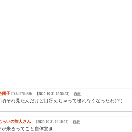
色団子
ID:8b276b38b
[2025-10-31 15:56:53]
通報
半頃それ見たんだけど目冴えちゃって寝れなくなったわ(？)
じらいの旅人さん
[2025-10-31 16:10:54]
通報
デが来るってこと自体驚き