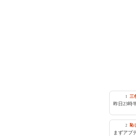
三
1
昨日23時
恥
2
まずアプ