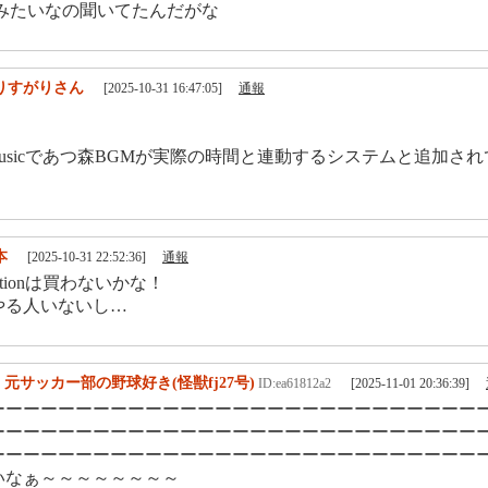
後みたいなの聞いてたんだがな
りすがりさん
[2025-10-31 16:47:05]
通報
ndoMusicであつ森BGMが実際の時間と連動するシステムと追加さ
本
[2025-10-31 22:52:36]
通報
Editionは買わないかな！
やる人いないし…
3 元サッカー部の野球好き(怪獣fj27号)
ID:ea61812a2
[2025-11-01 20:36:39]
ーーーーーーーーーーーーーーーーーーーーーーーーーーーー
ーーーーーーーーーーーーーーーーーーーーーーーーーーーー
ーーーーーーーーーーーーーーーーーーーーーーーーーーーー
いなぁ～～～～～～～～