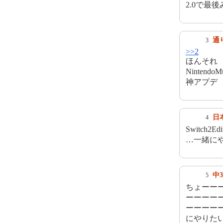
2.0で最
通
3
>>2
ほんそれ
Ninte
神アプデ
日
4
Switch2
…一緒に
中
5
ちょーー
ーーーー
ーーーー
にやりた