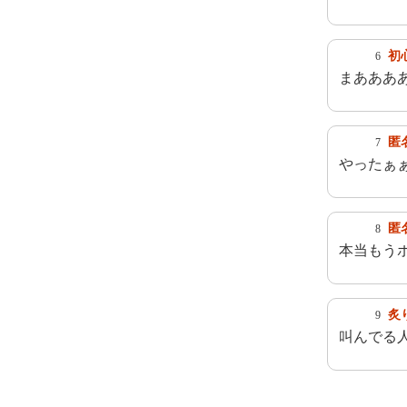
初
6
まあああ
匿
7
やったぁ
匿
8
本当もう
炙
9
叫んでる人