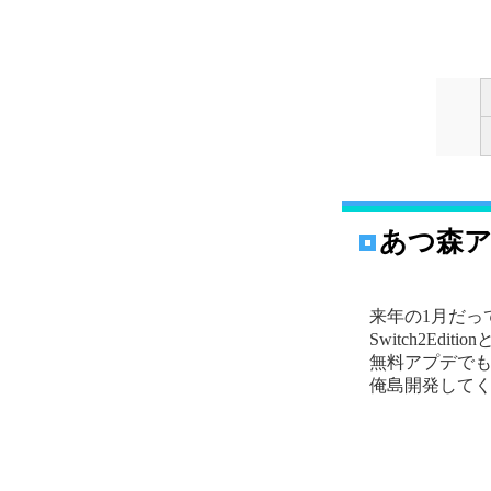
あつ森
来年の1月だっ
Switch2Edi
無料アプデで
俺島開発して