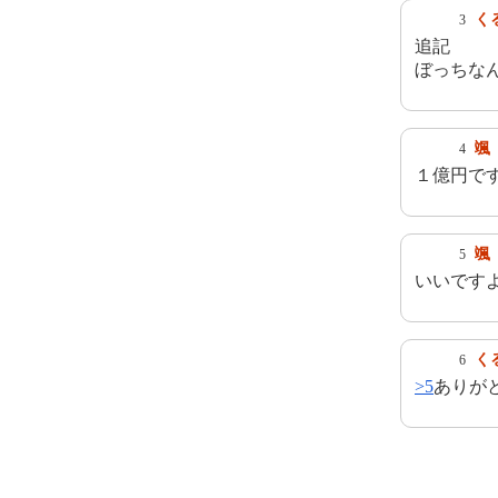
く
3
追記
ぼっちな
颯
4
１億円で
颯
5
いいです
く
6
>5
ありがと