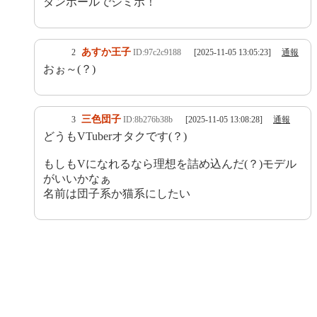
ダンボールでジミボ！
あすか王子
2
ID:97c2c9188
[2025-11-05 13:05:23]
通報
おぉ～(？)
三色団子
3
ID:8b276b38b
[2025-11-05 13:08:28]
通報
どうもVTuberオタクです(？)
もしもVになれるなら理想を詰め込んだ(？)モデル
がいいかなぁ
名前は団子系か猫系にしたい