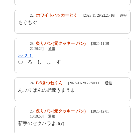
ホワイトハッカーとく
22
[2025-11-29 22:25:16]
通報
もぐもぐ
炙りパン(元クッキー パン)
23
[2025-11-29
22:26:24]
通報
>>２１
〇 ろ し ま す
fk3きつねくん
24
[2025-11-29 22:50:11]
通報
あぶりぱんの野糞うまうま
炙りパン(元クッキー パン)
25
[2025-12-01
10:39:58]
通報
新手のセクハラよ!!(?)