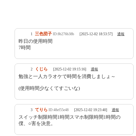
三色団子
1
ID:8b276b38b
[2025-12-02 18:53:57]
通報
昨日の使用時間
7時間
くじら
2
[2025-12-02 19:15:16]
通報
勉強と一人カラオケで時間を消費しましょ～
(使用時間少なくてすごいな)
てりら
3
ID:48ef55e48
[2025-12-02 19:23:40]
通報
スイッチ制限時間1時間スマホ制限時間1時間の
僕、○害を決意。