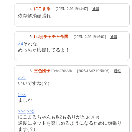
にこまる
4
[2025-12-02 19:44:47]
通報
依存解消頑張れ
fk2@チャチャ帝国
5
[2025-12-02 19:46:02]
通報
>4
それな
めっちゃ応援してるよ！
三色団子
6
ID:8b276b38b
[2025-12-02 19:50:06]
通報
>>2
いいですね(？)
>>3
まじか
>>4
>>5
にこまるちゃんもfk2もありがとぉぉぉ
適度にネットを楽しめるようになるために頑張り
ます(？)