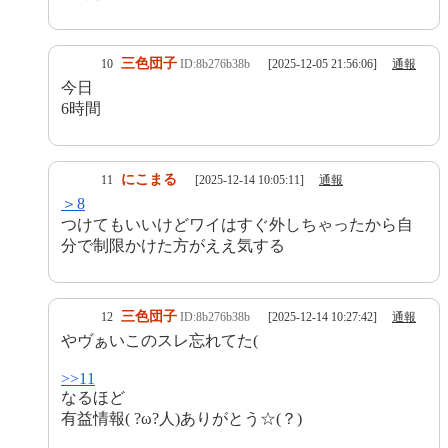
三色団子
10
ID:8b276b38b
[2025-12-05 21:56:06]
通報
今日
6時間
にこまる
11
[2025-12-14 10:05:11]
通報
＞8
つけてもいいけどワイはすぐ外しちゃったから自
分で制限かけた方がええ気する
三色団子
12
ID:8b276b38b
[2025-12-14 10:27:42]
通報
やヴぁいこのスレ忘れてた(
>>11
なるほど
有益情報( ?ω?人)ありがとう☆(？)