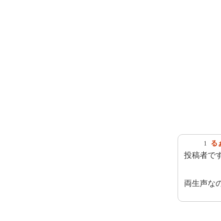
る
1
投稿者で
両生声な