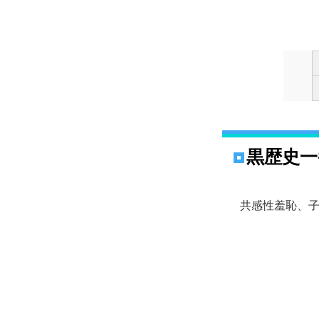
黒歴史一
共感性羞恥、