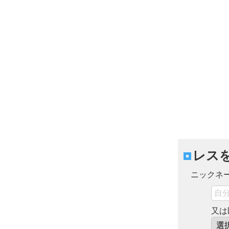
レス
ニックネ
又は