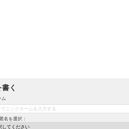
を書く
ーム
匿名を選択：