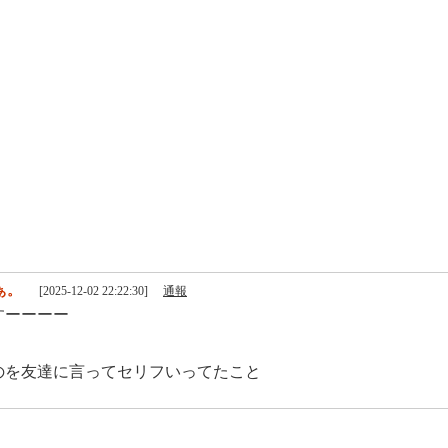
ぁ。
[2025-12-02 22:22:30]
通報
すーーーー
のを友達に言ってセリフいってたこと