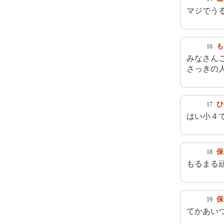
マジでう
も
16
みなさん
さっきの
ひ
17
はい小４
保
18
もるまる
保
19
てかあい