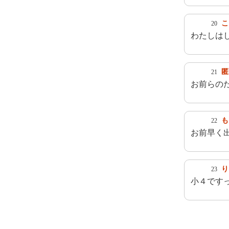
こ
20
わたしは
匿
21
お前らの
も
22
お前早く
り
23
小４です