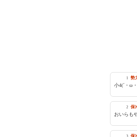
勢
1
小4(´・ω・
保
2
おいらも
保
3