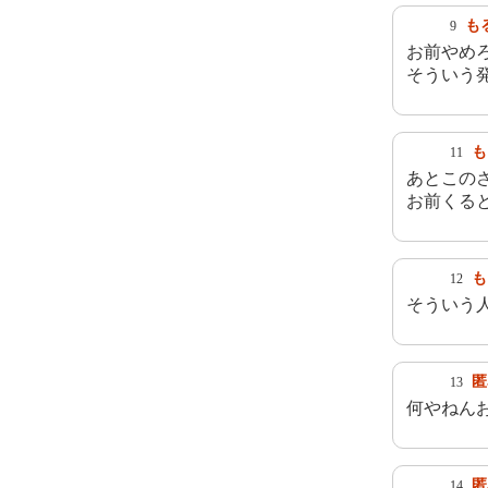
も
9
お前やめ
そういう
も
11
あとこの
お前くる
も
12
そういう
匿
13
何やねん
匿
14