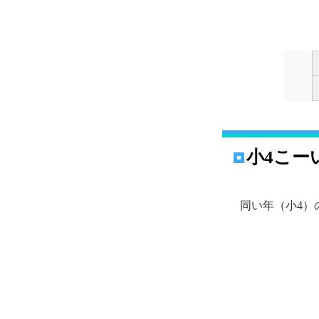
小4こーい
同い年（小4）の