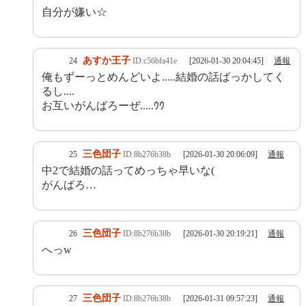
自分が嫌い☆
あすか王子
24
ID:c56bfa41e
[2026-01-30 20:04:45]
通報
俺もずーっとめんどいよ.....結婚の話ばっかしてく
るし....
お互いがんばろーぜ.....ｳｳ
三色団子
25
ID:8b276b38b
[2026-01-30 20:06:09]
通報
中2で結婚の話ってめっちゃ早いな(
がんばろ…
三色団子
26
ID:8b276b38b
[2026-01-30 20:19:21]
通報
へっw
三色団子
27
ID:8b276b38b
[2026-01-31 09:57:23]
通報