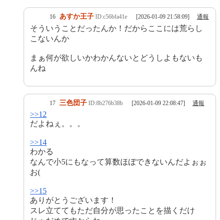
あすか王子
16
ID:c56bfa41e
[2026-01-09 21:58:09]
通報
そういうことだったんか！だからここには荒らし
こないんか
まぁ何が欲しいかわかんないとどうしよもないも
んね
三色団子
17
ID:8b276b38b
[2026-01-09 22:08:47]
通報
>>12
だよねぇ。。。
>>14
わかる
なんで小5にもなって算数ほぼできないんだよぉぉ
お(
>>15
ありがとうございます！
スレ立ててもただ自分が思ったことを描くだけ