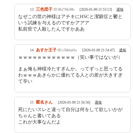
三色団子
13
ID:8b276b38b
[2026-01-09 21:53:13]
通報
なぜこの世の神様はアチキにHSCと潔癖症と鬱と
いう試練を与えるのですかアアア
私前世で人殺したんですかああ
あすか王子
14
ID:c56bfa41e
[2026-01-09 21:54:47]
通報
ｗｗｗｗｗｗｗｗｗｗｗｗ（笑い事ではないが）
まぁ俺も神様冷たすぎんか。ってずっと思ってる
わｗｗｗあきらかに優れてる人との差が大きすぎ
て辛い
匿名さん
15
[2026-01-09 21:56:56]
通報
死にたいスレと違って自分は何をして欲しいかが
ちゃんと書いてある
これが大事なんだよ