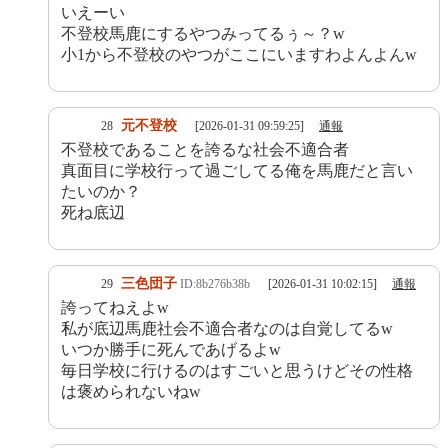
いえーい
不登校馬鹿にするやつみってるぅ～？w
小1から不登校のやつがここにいますわよんよんw
元不登校
28
[2026-01-31 09:59:25]
通報
不登校であることを誇るな社会不適合者
真面目に学校行って過ごしてる俺を馬鹿だと言い
たいのか？
死ね底辺
三色団子
29
ID:8b276b38b
[2026-01-31 10:02:15]
通報
誇ってねえよw
私が底辺馬鹿社会不適合者なのは自覚してるw
いつか勝手に死んであげるよw
毎日学校に行けるのはすごいと思うけどその性格
は褒められないねw