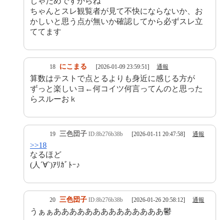
じゃだめですからね
ちゃんとスレ観覧者が見て不快にならないか、お
かしいと思う点が無いか確認してから必ずスレ立
ててます
にこまる
18
[2026-01-09 23:59:51]
通報
算数はテストで点とるよりも身近に感じる方が
ずっと楽しいヨ←何コイツ何言ってんのと思った
らスルーおｋ
三色団子
19
ID:8b276b38b
[2026-01-11 20:47:58]
通報
>>18
なるほど
(人´∀`)ｱﾘｶﾞﾄｰ♪
三色団子
20
ID:8b276b38b
[2026-01-26 20:58:12]
通報
うぁぁああああああああああああああ鬱