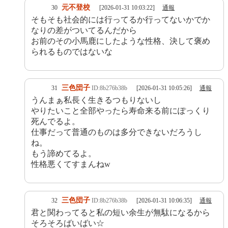
元不登校
30
[2026-01-31 10:03:22]
通報
そもそも社会的には行ってるか行ってないかでか
なりの差がついてるんだから
お前のその小馬鹿にしたような性格、決して褒め
られるものではないな
三色団子
31
ID:8b276b38b
[2026-01-31 10:05:26]
通報
うんまぁ私長く生きるつもりないし
やりたいこと全部やったら寿命来る前にぽっくり
死んでるよ。
仕事だって普通のものは多分できないだろうし
ね。
もう諦めてるよ。
性格悪くてすまんねw
三色団子
32
ID:8b276b38b
[2026-01-31 10:06:35]
通報
君と関わってると私の短い余生が無駄になるから
そろそろばいばい☆