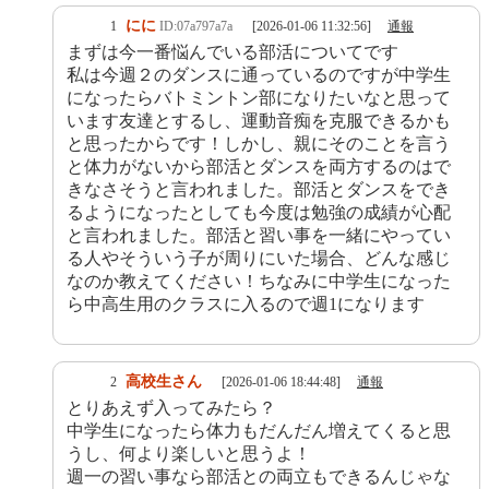
にに
1
ID:07a797a7a
[2026-01-06 11:32:56]
通報
まずは今一番悩んでいる部活についてです
私は今週２のダンスに通っているのですが中学生
になったらバトミントン部になりたいなと思って
います友達とするし、運動音痴を克服できるかも
と思ったからです！しかし、親にそのことを言う
と体力がないから部活とダンスを両方するのはで
きなさそうと言われました。部活とダンスをでき
るようになったとしても今度は勉強の成績が心配
と言われました。部活と習い事を一緒にやってい
る人やそういう子が周りにいた場合、どんな感じ
なのか教えてください！ちなみに中学生になった
ら中高生用のクラスに入るので週1になります
高校生さん
2
[2026-01-06 18:44:48]
通報
とりあえず入ってみたら？
中学生になったら体力もだんだん増えてくると思
うし、何より楽しいと思うよ！
週一の習い事なら部活との両立もできるんじゃな