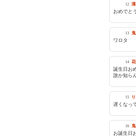
漢
12
おめでと
鬼
13
ワロタ
花
14
誕生日お
誰か知ら
り
15
遅くなっ
鬼
16
お誕生日お