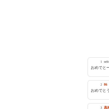
sei
1
おめでと
86
2
おめでと
高
3