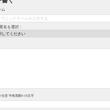
を書く
ーム
匿名を選択：
※任意 半角英数8-16文字