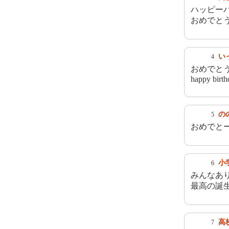
ハッピー
おめでと
い
4
おめでと
happy birth
の
5
おめでと
小
6
みんなあ
最高の誕
高
7