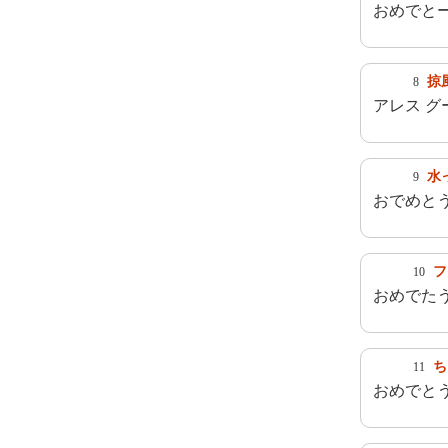
おめでとー
掠
8
アレス グ
水
9
おでめと
フ
10
おめでた
ち
11
おめでと