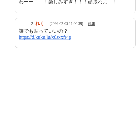
わーー！！！楽しみすぎ！！！頑張れよ！！
れく
2
[2026-02-05 11:00:39]
通報
誰でも貼っていいの？
https://d.kuku.lu/x6sxxfr4p