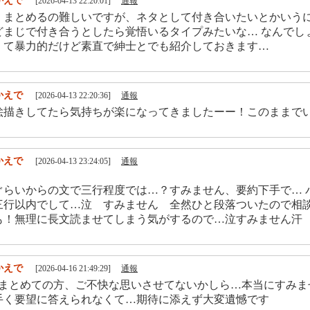
かえで
[2026-04-13 22:20:01]
通報
くまとめるの難しいですが、ネタとして付き合いたいとかいう
どまじで付き合うとしたら覚悟いるタイプみたいな… なんでし
くて暴力的だけど素直で紳士とでも紹介しておきます…
かえで
[2026-04-13 22:20:36]
通報
絵描きしてたら気持ちが楽になってきましたーー！このままで
かえで
[2026-04-13 23:24:05]
通報
ぐらいからの文で三行程度では…？すみません、要約下手で… 
三行以内でして…泣 すみません 全然ひと段落ついたので相
も！無理に長文読ませてしまう気がするので…泣すみません汗
かえで
[2026-04-16 21:49:29]
通報
にまとめての方、ご不快な思いさせてないかしら…本当にすみま
手く要望に答えられなくて…期待に添えず大変遺憾です