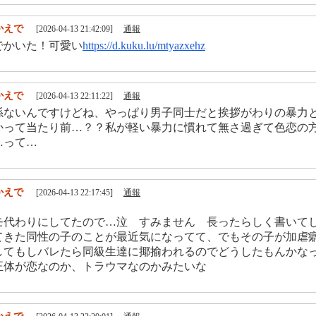
かえで
[2026-04-13 21:42:09]
通報
でかいた！可愛い
https://d.kuku.lu/mtyazxehz
かえで
[2026-04-13 22:11:22]
通報
係ないんですけどね、やっぱり男子同士だと挨拶がわりの暴力
かって当たり前…？？私が軽い暴力に慣れて無さ過ぎて色恋の
…って…
かえで
[2026-04-13 22:17:45]
通報
モ代わりにしてたので…泣 すみません 長ったらしく書いて
てきた同性の子のことが最近気になってて、でもその子が加虐
してもしバレたら同級生達に揶揄われるのでどうしたもんかな
正体が恋なのか、トラウマなのかみたいな