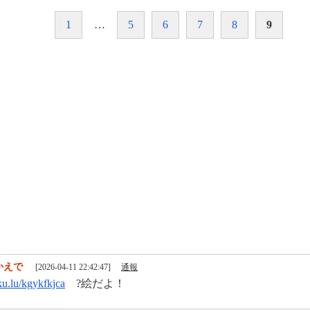
1
…
5
6
7
8
9
かえで
[2026-04-11 22:42:47]
通報
uku.lu/kgykfkjca
?絵だよ！