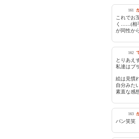
161
これでお
く……(
が同性か
162
とりあえ
私達はブ
絵は見慣
自分みた
素直な感
163
パン笑笑