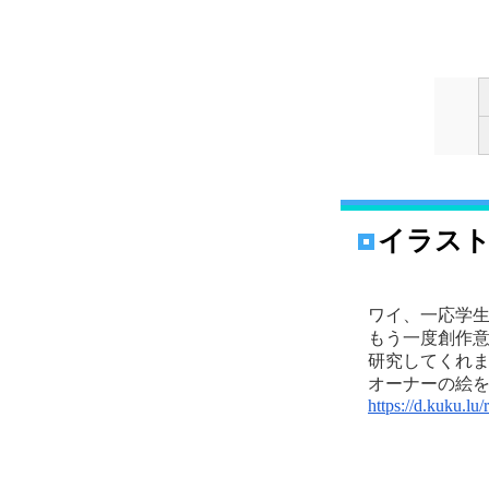
イラス
ワイ、一応学
もう一度創作
研究してくれませ
オーナーの絵を
https://d.kuku.l