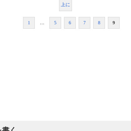
上に
1
…
5
6
7
8
9
を書く