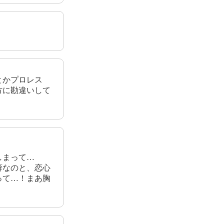
とかプロレス
方に勘違いして
しまって…
癖なのと、恋心
って…！まあ胸