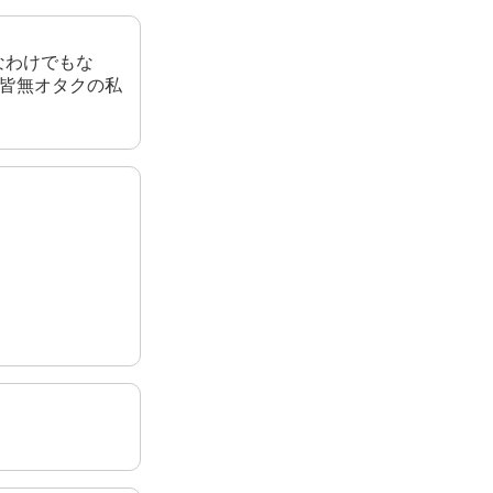
なわけでもな
験皆無オタクの私