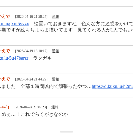
かえで
[2026-04-16 21:50:24]
通報
uku.lu/gxnt5vvzx
絵置いておきますね 色んな方に迷惑をかけて
学期ですが絵もちまちま描いてます 見てくれる人が1人でもい
かえで
[2026-04-19 13:10:17]
通報
uku.lu/5u47barzr
ラクガキ
かえで
[2026-04-24 21:44:29]
通報
しました 全部１時間以内で頑張ったやつ…
https://d.kuku.lu/h2m
´-ω-`)
[2026-04-24 21:49:23]
通報
うめぇ…！これでらくがきなのか