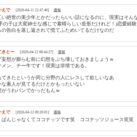
かえで
[2026-04-11 22:47:40]
通報
互い絶世の美少年とかだったらいい話になるのに、現実はそん
相手の子は大変紳士な感じで素晴らしい造形だけれど！)恋愛経
らの告白を蒸し返されて慌てふためいてるだけなのだ
てきとー
[2026-04-12 08:44:27]
通報
ず妄想が膨らむ前に幻想をぶち壊しておきましょうｗ
サメン、チー牛です！現実は非情である。
れてきたというか同じ分野の人にレスして欲しいなあ
いな素人が見てるだけとかもったいない
想がうわパンでかっだもんｗ
かえで
[2026-04-12 09:20:01]
通報
 ぱんじゃなくてココナッツです笑 ココナッツジュース笑笑