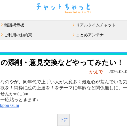
雑談掲示板
リアルタイムチャット
ご利用のお約束
まとめアンテナ
トの添削・意見交換などやってみたい！
かえで
2026-03-0
生なのやが、同年代で上手い人が大変多く最近心が荒んでいる
意欲を！純粋に絵の上達を！をテーマに年齢など関係無しに、
んかm(._.)m
一応貼っときます↓
u/rkppn7zum
下に