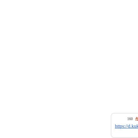
160
https://d.k