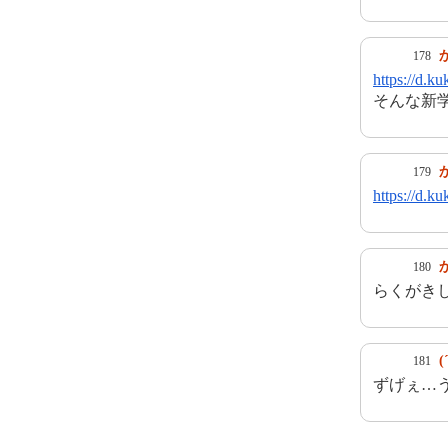
178
https://d.k
そんな新
179
https://d.k
180
らくがき
(
181
ずげぇ…