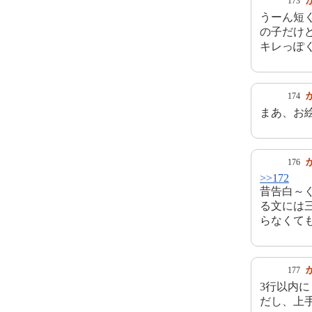
173
うーん短
の子だけ
キレっぽ
174
まあ、お
176
>>172
昔告白～
る文には
らなくて
177
3行以内
だし、上