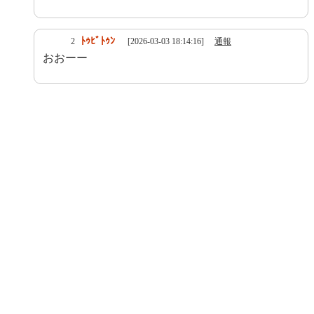
ﾄｩﾋﾞﾄｩﾝ
2
[2026-03-03 18:14:16]
通報
おおーー