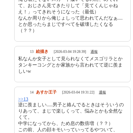
て、おじさん見てきたりして「見てくんじゃね
え！」ってきれそうになった（最低）
なんか周りから俺じょしって思われてんだなぁ....
とか思ったらまじですべてを破壊したくなる
（？？）
絵描き
13
[2026-03-04 19:28:39]
通報
私なんか女子として見られなくてメスゴリラとか
タンキーコングとか家族から言われてて逆に羨ま
しいw
あすか王子
14
[2026-03-04 19:31:22]
通報
>>13
逆に羨ましい.....男子と絡んでるときはそういうの
りあって、まじで楽しくって、悩みとかも全然な
くて。
中学になってから、ため息の数倍増（？？）
この前、人の顔キモいっていってるやついて、