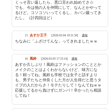
くっそ言い返したら、悪口言われ始めてさ☆
でも、今は他の人を仲間にして、なんとかやって
るけど。コソコソいってくるし、カバン蹴ってき
たし。（計四回ほど）
あすか王子
15
[2026-03-04 19:31:50]
通報
ちなみに「ふざけてんな」ってきれましたｗｗ
風鈴
16
[2026-03-05 17:33:14]
通報
あすか久しぶり！風鈴はファッションのこととか
メイクのことはよくわからないけど、味方にな
る！頼ってね。風鈴も学校では女子と話すより
も、男子たちと仲良くした方が人生得だと思うタ
イプの人だからさ！モテたりして！なんてねｗｗ
応援してるから負けずにガンバ！辛かったら相談
してね！