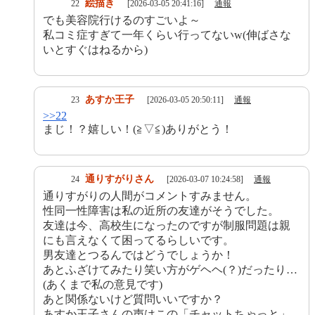
絵描き
22
[2026-03-05 20:41:16]
通報
でも美容院行けるのすごいよ～
私コミ症すぎて一年くらい行ってないw(伸ばさな
いとすぐはねるから)
あすか王子
23
[2026-03-05 20:50:11]
通報
>>22
まじ！？嬉しい！(≧▽≦)ありがとう！
通りすがりさん
24
[2026-03-07 10:24:58]
通報
通りすがりの人間がコメントすみません。
性同一性障害は私の近所の友達がそうでした。
友達は今、高校生になったのですが制服問題は親
にも言えなくて困ってるらしいです。
男友達とつるんではどうでしょうか！
あとふざけてみたり笑い方がゲヘヘ(？)だったり…
(あくまで私の意見です)
あと関係ないけど質問いいですか？
あすか王子さんの声はこの「チャットちゃっと」