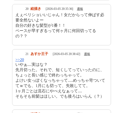
絵描き
20
[2026-03-05 20:35:36]
通報
えぇベリショいいじゃん！女だからって伸ばす必
要全然ないよー
自分の好きな髪型が1番！！
ペースが早すぎるって何ヶ月に何回切ってる
の？？
あすか王子
21
[2026-03-05 20:38:42]
通報
>>20
いやぁ....実はな？
先月切った。それで、短くしてっていったのに、
ちょっと長い感じで終わっちゃって。
よけい女っぽくなっちゃって.....めっちゃ苛ついて
てｗでも、1月にも切って、失敗してて。
1ヶ月ごとは流石にやべえなぁって....
そもそも前髪はほしい。でも後ろはいらん（？）