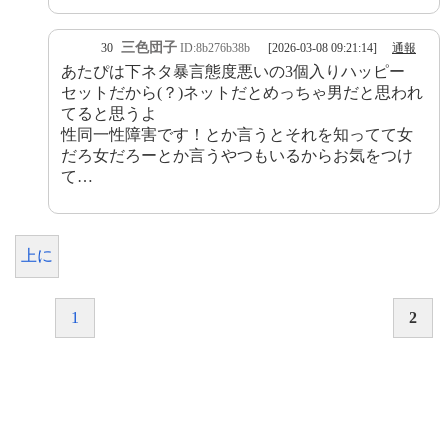
三色団子
30
ID:8b276b38b
[2026-03-08 09:21:14]
通報
あたぴは下ネタ暴言態度悪いの3個入りハッピー
セットだから(？)ネットだとめっちゃ男だと思われ
てると思うよ
性同一性障害です！とか言うとそれを知ってて女
だろ女だろーとか言うやつもいるからお気をつけ
て…
上に
1
2