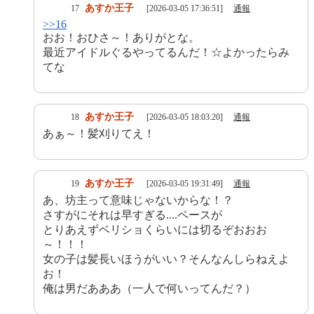
あすか王子
17
[2026-03-05 17:36:51]
通報
>>16
おお！おひさ～！ありがとな。
最近アイドルぐるやってるんだ！☆よかったらみ
てな
あすか王子
18
[2026-03-05 18:03:20]
通報
あぁ～！髪刈りてえ！
あすか王子
19
[2026-03-05 19:31:49]
通報
あ、坊主って意味じゃないからな！？
さすがにそれは早すぎる....ペースが
とりあえずベリショくらいには切るぞおおお
～！！！
女の子は髪長いほうがいい？そんなんしらねえよ
お！
俺は男だあああ（一人で何いってんだ？）