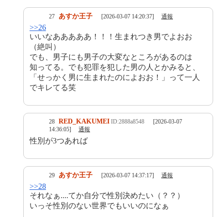
あすか王子
27
[2026-03-07 14:20:37]
通報
>>26
いいなあああああ！！！生まれつき男でよおお
（絶叫）
でも、男子にも男子の大変なところがあるのは
知ってる。でも犯罪を犯した男の人とかみると、
「せっかく男に生まれたのによおお！」って一人
でキレてる笑
RED_KAKUMEI
28
ID:2888a8548
[2026-03-07
14:36:05]
通報
性別が3つあれば
あすか王子
29
[2026-03-07 14:37:17]
通報
>>28
それなぁ....てか自分で性別決めたい（？？）
いっそ性別のない世界でもいいのになぁ