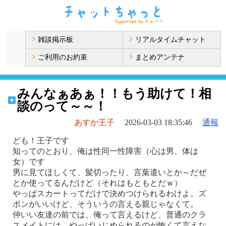
雑談掲示板
リアルタイムチャット
ご利用のお約束
まとめアンテナ
みんなぁあぁ！！もう助けて！相
談のって～～！
あすか王子
2026-03-03 18:35:46
通報
ども！王子です
知ってのとおり、俺は性同一性障害（心は男、体は
女）です
男に見てほしくて、髪切ったり、言葉遣いとか～だぜ
とか使ってるんだけど（それはもともとだｗ）
やっぱスカートってだけで決めつけられるわけよ。ズ
ボンがいいけど、そういうの言える親じゃなくて。
仲いい友達の前では、俺って言えるけど、普通のクラ
スメイトには....やっぱいじめられるのが怖くて言えな