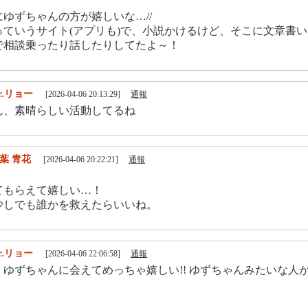
ゆずちゃんの方が嬉しいな…//
っていうサイト(アプリも)で、小説かけるけど、そこに文章書
で相談乗ったり話したりしてたよ～！
r.リョー
[2026-04-06 20:13:29]
通報
ん、素晴らしい活動してるね
葉 青花
[2026-04-06 20:22:21]
通報
てもらえて嬉しい…！
少しでも誰かを救えたらいいね。
r.リョー
[2026-04-06 22:06:58]
通報
！ゆずちゃんに会えてめっちゃ嬉しい!! ゆずちゃんみたいな人