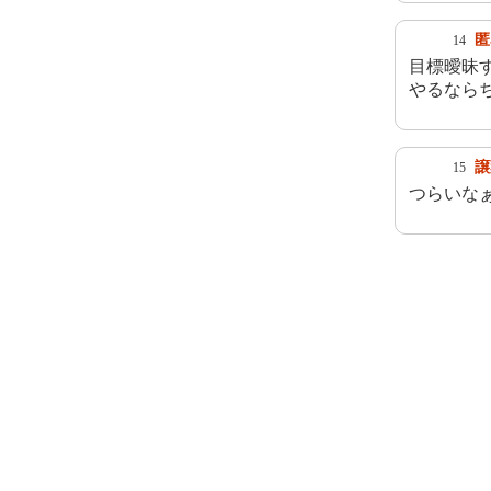
匿
14
目標曖昧
やるなら
譲
15
つらいな