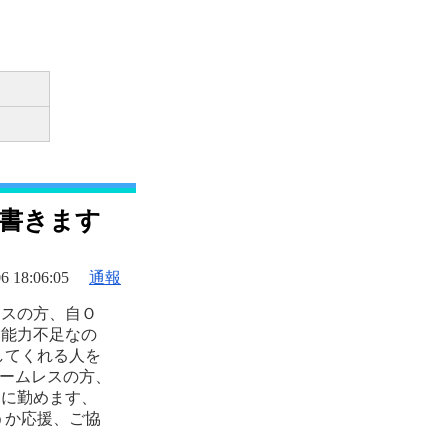
に書きます
6 18:06:05
通報
レスの方、自Ｏ
は能力不足なの
してくれる人を
ホームレスの方、
うに勤めます、
うか応援、ご協