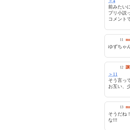
＞4
前みたいに
プリ小説
コメント
m
11
ゆずちゃ
譲
12
＞11
そう言っ
お互い、
m
13
そうだね
な!!!