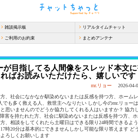
雑談掲示板
リアルタイムチャット
ご利用のお約束
まとめアンテナ
ョーが目指してる人間像をスレッド本文
ければお読みいただけたら、嬉しいです
mr.リョー
2026-04-0
た方、社会になかなか馴染めないまたは反感を持つ方、ホーム
人でも多く救える人、救世主へなりたい しかし今のmr.リョー
と思いませんのでどうか協力してくれる人はいますか？ 協力
た、障害を持たれた方、社会に馴染めないまたは反感を持つ方、
方、相談をしてくれたら土曜日はできる限り24時間できるよ
～17時20分は基本的にできませんしかし可能な限り答えます ど
かよろしくお願いします