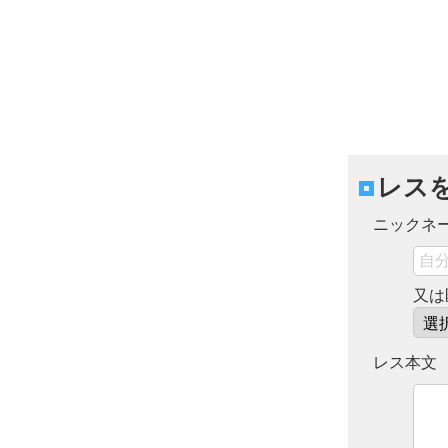
レス
ニックネ
又は
レス本文