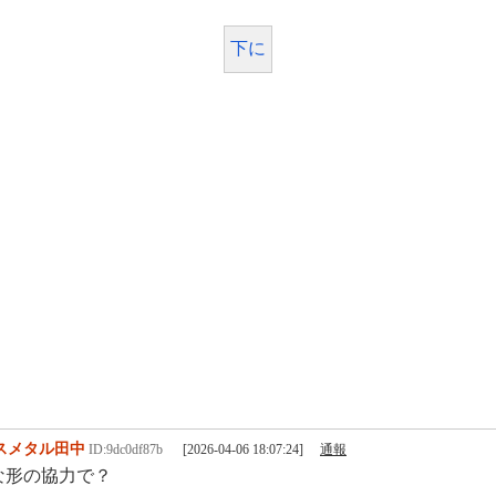
下に
スメタル田中
ID:9dc0df87b
[2026-04-06 18:07:24]
通報
な形の協力で？