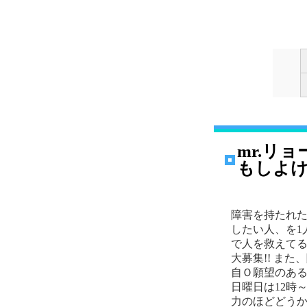
mr.リ
もしよ
障害を持たれ
したい人、を1
で人を救えてる
大募集!! ま
自Ｏ願望のある
日曜日は12時
力のほどどう