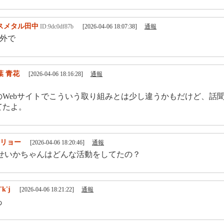
スメタル田中
ID:9dc0df87b
[2026-04-06 18:07:38]
通報
外で
葉 青花
[2026-04-06 18:16:28]
通報
。
のWebサイトでこういう取り組みとは少し違うかもだけど、話
てたよ。
.リョー
[2026-04-06 18:20:46]
通報
 せいかちゃんはどんな活動をしてたの？
'k'j
[2026-04-06 18:21:22]
通報
あ