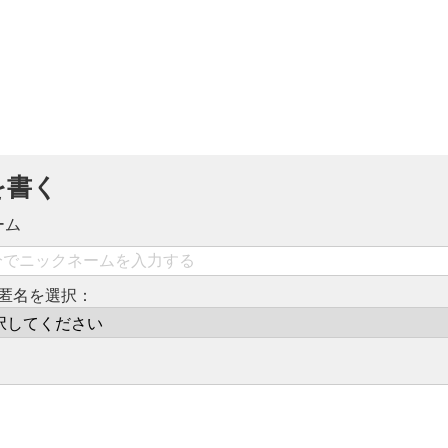
を書く
ーム
匿名を選択：