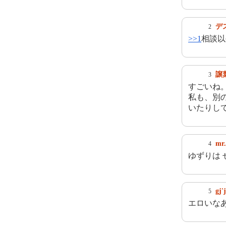
デ
2
>>1
相談以
譲
3
すごいね
私も、別
いたりし
mr
4
ゆずりは
gj'j
5
エロいな