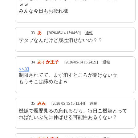
ｗｗ
みんな今日もお疲れ様
あ
33
[2026-05-14 15:04:59]
通報
学タブなんだけど履歴消せないの？？
あすか王子
34
[2026-05-14 15:24:21]
通報
>>33
制限されてて、まず消すところが開けない☆
もうそこは諦めたよｗ
みみ
35
[2026-05-15 15:12:44]
通報
機嫌で履歴見るの忘れるなら、毎日ご機嫌とって
ればだいぶ先に伸ばせる可能性あるくない？