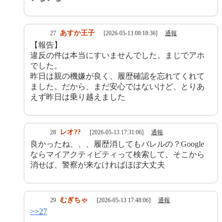
あすか王子
27
[2026-05-13 08:18:36]
通報
【報告】
違反の件は本当にすいませんでした。まじでアホ
でした。
昨日は親の機嫌が良く、履歴確認を忘れてくれて
ました。だから、まだ安心ではないけど、とりあ
えず昨日は乗り越えました
レオ??
28
[2026-05-13 17:31:06]
通報
良かったね、、、履歴消してもバレルの？Google
ならマイアクティビティって検索して、そこから
消せば、警察が来なければほぼ大丈夫
むぎちゃ
29
[2026-05-13 17:48:06]
通報
>>27