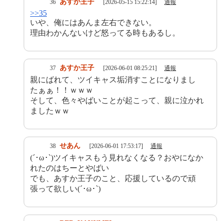
あすか王子
36
[2026-05-15 15:22:14]
通報
>>35
いや、俺にはあんま左右できない。
理由わかんないけど怒ってる時もあるし。
あすか王子
37
[2026-06-01 08:25:21]
通報
親にばれて、ツイキャス垢消すことになりまし
たぁぁ！！ｗｗｗ
そして、色々やばいことが起こって、親に泣かれ
ましたｗｗ
せあん
38
[2026-06-01 17:53:17]
通報
(´･ω･`)ツイキャスもう見れなくなる？おやになか
れたのはちーとやばい
でも、あすか王子のこと、応援しているので頑
張って欲しい(´･ω･`)