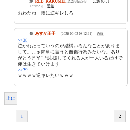
RED_KAKUMEI
39
ID:2888a8548
[2026-06-01
17:56:28]
通報
おわたね 親に逆ギレしろ
あすか王子
40
[2026-06-02 08:12:21]
通報
>>38
泣かれたっていうのが結構いろんなことがありま
して。まぁ簡単に言うと自傷行為みたいな。あり
がとう(*´∀｀*)応援してくれる人が一人いるだけで
俺は生きていけます
>>39
ｗｗｗｗ逆キレたいｗｗｗ
上に
1
2