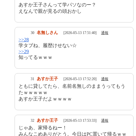
あすか王子さんって学パソなのー？
えなんで親が見るの頭おかし
名無しさん
30
[2026-05-13 17:51:40]
通報
>>28
学タブね、履歴けせない☆
>>29
知ってるｗｗｗ
あすか王子
31
[2026-05-13 17:52:20]
通報
ともに貸してたら、名前名無しのままうってもう
たｗｗｗｗｗ
あすか王子だよｗｗｗｗ
あすか王子
32
[2026-05-13 17:53:33]
通報
じゃあ、家帰るねー！
みんなこめありがとう。今日はPC置いて帰るｗｗ