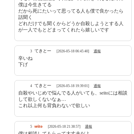
僕は今生きてる
だから死にたいって思ってる人も僕で良かったら
話聞く
どれだけでも聞くからどうか自殺しようとする人
が一人でもとどまってくれたら嬉しいです
てきとー
3
[2026-05-18 06:45:40]
通報
辛いね
下げ
てきとー
4
[2026-05-18 19:39:01]
通報
自殺やいじめで悩んでる人がいても、seitoには相談
して欲しくないなぁ…
これ以上何も背負わないで欲しい
seito
5
[2026-05-18 21:38:57]
通報
僕は相談してもらって大丈夫だよ