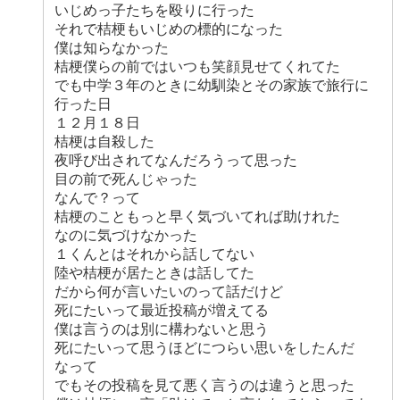
いじめっ子たちを殴りに行った
それで桔梗もいじめの標的になった
僕は知らなかった
桔梗僕らの前ではいつも笑顔見せてくれてた
でも中学３年のときに幼馴染とその家族で旅行に
行った日
１２月１８日
桔梗は自殺した
夜呼び出されてなんだろうって思った
目の前で死んじゃった
なんで？って
桔梗のこともっと早く気づいてれば助けれた
なのに気づけなかった
１くんとはそれから話してない
陸や桔梗が居たときは話してた
だから何が言いたいのって話だけど
死にたいって最近投稿が増えてる
僕は言うのは別に構わないと思う
死にたいって思うほどにつらい思いをしたんだ
なって
でもその投稿を見て悪く言うのは違うと思った