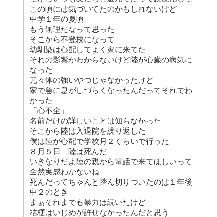
この頃には気づいてたのかもしれないけど
中学１年の夏頃
もう無理だなって思った
そこから不登校になって
幼馴染は心配してよく家に来てた
それの影響かわからないけど陸が心臓の病気に
なった
元々体の強いやつじゃなかったけど
家で急に息がしづらくなったんだってそれでわ
かった
「心不全」
名前だけの詳しいことは知らなかった
そこから陸は入退院を繰り返した
僕は陸が心配で学校月２ぐらいで行った
８月５日 陸は死んだ
いきなりだよ陸の親から電話で来てほしいって
全然実感わかないね
死んだってちゃんと踏ん切りついたのは１年後
中２のとき
まぁそれまでも暴力は続いたけど
桔梗はいじめが許せなかったんだと思う