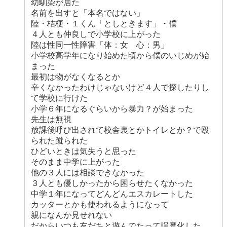
幼馴染が居た
名前を出すと「本名ではない」
陸・桔梗・１くん「としときます」・僕
４人とも仲良しで小学校に上がった
陸は性同一性障害「体：女 心：男」
小学校高学年になり始めた頃から僕のいじめが始
まった
最初は物がなくなるとか
辛くなかったわけじゃないけど４人で探したりし
て学校に行けた
小学６年になるぐらいから暴力？が始まった
先生は無視
放課後呼び出されて校舎裏とかトイレとか？で殴
られた蹴られた
ひどいときは気失うと思った
そのまま中学に上がった
他の３人には相談できなかった
３人とも優しかったから困らせたくなかった
中学１年になってどんどんエスカレートした
カッターとかも使われるようになって
親になんか見せれない
だからいつも友だちと遊んでたって誤魔化した