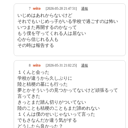
seito
7
[2026-05-20 21:47:51]
通報
いじめはあれからないけど
それでもいじめっ子がいる学校で過ごすのは怖い
いつまた再開するのかなって
もう僕を守ってくれる人は居ない
心から信じれる人も
その時は報告する
seito
8
[2026-05-31 21:02:25]
通報
１くんと会った
学校が違うから久しぶりに
陸と桔梗の墓にも行った
夢とかそういうの見つかってないけど頑張るって
言ってきた
きっとまだ踏ん切りがついてない
陸のことも桔梗のこともまだ諦めれない
１くんは僕のせいじゃないって言った
でもさなんだか違う気がする
どうしたら良かった？