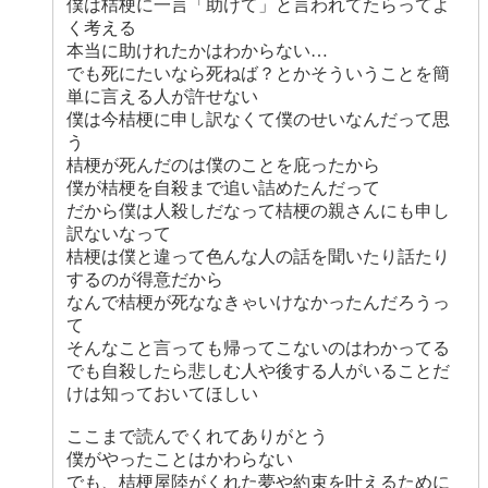
僕は桔梗に一言「助けて」と言われてたらってよ
く考える
本当に助けれたかはわからない…
でも死にたいなら死ねば？とかそういうことを簡
単に言える人が許せない
僕は今桔梗に申し訳なくて僕のせいなんだって思
う
桔梗が死んだのは僕のことを庇ったから
僕が桔梗を自殺まで追い詰めたんだって
だから僕は人殺しだなって桔梗の親さんにも申し
訳ないなって
桔梗は僕と違って色んな人の話を聞いたり話たり
するのが得意だから
なんで桔梗が死ななきゃいけなかったんだろうっ
て
そんなこと言っても帰ってこないのはわかってる
でも自殺したら悲しむ人や後する人がいることだ
けは知っておいてほしい
ここまで読んでくれてありがとう
僕がやったことはかわらない
でも、桔梗屋陸がくれた夢や約束を叶えるために