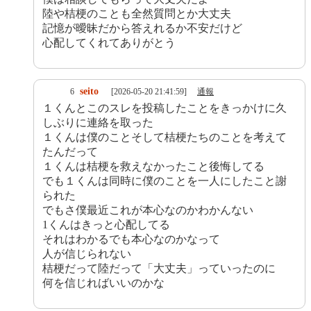
陸や桔梗のことも全然質問とか大丈夫
記憶が曖昧だから答えれるか不安だけど
心配してくれてありがとう
seito
6
[2026-05-20 21:41:59]
通報
１くんとこのスレを投稿したことをきっかけに久
しぶりに連絡を取った
１くんは僕のことそして桔梗たちのことを考えて
たんだって
１くんは桔梗を救えなかったこと後悔してる
でも１くんは同時に僕のことを一人にしたこと謝
られた
でもさ僕最近これが本心なのかわかんない
1くんはきっと心配してる
それはわかるでも本心なのかなって
人が信じられない
桔梗だって陸だって「大丈夫」っていったのに
何を信じればいいのかな