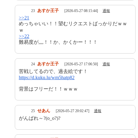
あすか王子
23
[2026-05-27 08:15:44]
通報
>>21
めっちゃいい！！望むリクエストばっかりだｗｗ
ｗ
>>22
難易度が,,,,！！か、かくかー！！！
あすか王子
24
[2026-05-27 17:06:50]
通報
苦戦してるので、過去絵です！
https://d.kuku.lu/wm5hatp82
背景はフリーだ！！ｗｗｗ
せあん
25
[2026-05-27 20:02:47]
通報
がんばれ～?(o_o?)?