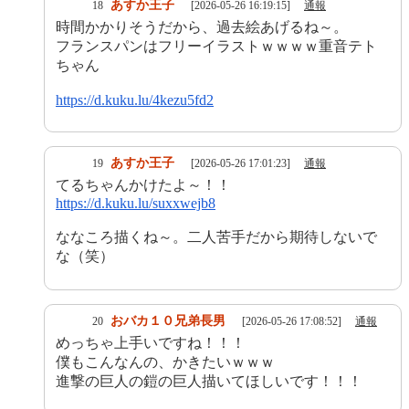
あすか王子
18
[2026-05-26 16:19:15]
通報
時間かかりそうだから、過去絵あげるね～。
フランスパンはフリーイラストｗｗｗｗ重音テト
ちゃん
https://d.kuku.lu/4kezu5fd2
あすか王子
19
[2026-05-26 17:01:23]
通報
てるちゃんかけたよ～！！
https://d.kuku.lu/suxxwejb8
ななころ描くね～。二人苦手だから期待しないで
な（笑）
おバカ１０兄弟長男
20
[2026-05-26 17:08:52]
通報
めっちゃ上手いですね！！！
僕もこんなんの、かきたいｗｗｗ
進撃の巨人の鎧の巨人描いてほしいです！！！