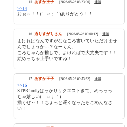
あすか王子
15
[2026-05-26 08:23:00]
通報
>>14
おぉ～！！(´；ω；｀)ありがとう！！
通りすがりさん
16
[2026-05-26 09:00:12]
通報
よければなんですがななころ書いていただけませ
んでしょうか…？なーくん、
ころちゃんが推しで、よければで大丈夫です！！
絵めっちゃ上手いですね!!
あすか王子
17
[2026-05-26 09:53:32]
通報
>>16
STPRfamilyばっかりリクエストきて、めっっっ
ちゃ嬉しい(´；ω；｀)
描くぜ～！！ちょっと遅くなったらごめんなさ
い！