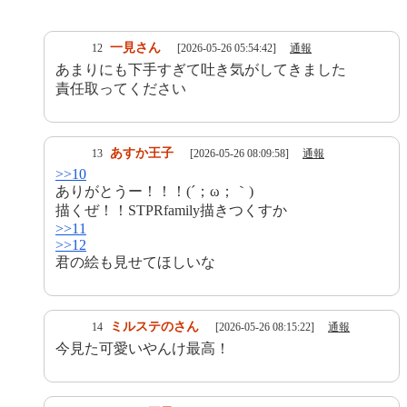
一見さん
12
[2026-05-26 05:54:42]
通報
あまりにも下手すぎて吐き気がしてきました
責任取ってください
あすか王子
13
[2026-05-26 08:09:58]
通報
>>10
ありがとうー！！！(´；ω；｀)
描くぜ！！STPRfamily描きつくすか
>>11
>>12
君の絵も見せてほしいな
ミルステのさん
14
[2026-05-26 08:15:22]
通報
今見た可愛いやんけ最高！