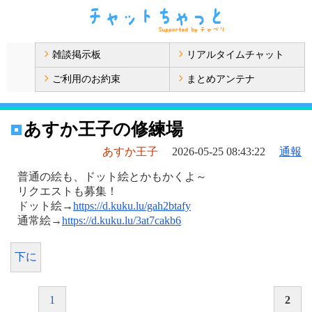
雑談掲示板
リアルタイムチャット
ご利用のお約束
まとめアンテナ
あすか王子の修練場
あすか王子
2026-05-25 08:43:22
通報
普通の絵も、ドット絵とかもかくよ～
リクエストも募集！
ドット絵→
https://d.kuku.lu/gah2btafy
通常絵→
https://d.kuku.lu/3at7cakb6
下に
1
2