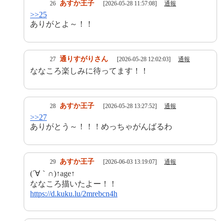
あすか王子
26
[2026-05-28 11:57:08]
通報
>>25
ありがとよ～！！
通りすがりさん
27
[2026-05-28 12:02:03]
通報
ななころ楽しみに待ってます！！
あすか王子
28
[2026-05-28 13:27:52]
通報
>>27
ありがとう～！！！めっちゃがんばるわ
あすか王子
29
[2026-06-03 13:19:07]
通報
(´∀｀∩)↑age↑
ななころ描いたよー！！
https://d.kuku.lu/2mrebcn4h