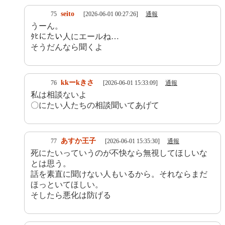
seito
75
[2026-06-01 00:27:26]
通報
うーん。
ﾀﾋにたい人にエールね…
そうだんなら聞くよ
kkーkきさ
76
[2026-06-01 15:33:09]
通報
私は相談ないよ
〇にたい人たちの相談聞いてあげて
あすか王子
77
[2026-06-01 15:35:30]
通報
死にたいっていうのが不快なら無視してほしいな
とは思う。
話を素直に聞けない人もいるから。それならまだ
ほっといてほしい。
そしたら悪化は防げる