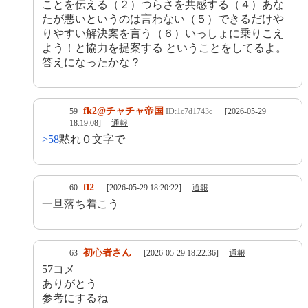
ことを伝える（２）つらさを共感する（４）あな
たが悪いというのは言わない（５）できるだけや
りやすい解決案を言う（６）いっしょに乗りこえ
よう！と協力を提案する ということをしてるよ。
答えになったかな？
fk2@チャチャ帝国
59
ID:1c7d1743c
[2026-05-29
18:19:08]
通報
>58
黙れ０文字で
fl2
60
[2026-05-29 18:20:22]
通報
一旦落ち着こう
初心者さん
63
[2026-05-29 18:22:36]
通報
57コメ
ありがとう
参考にするね