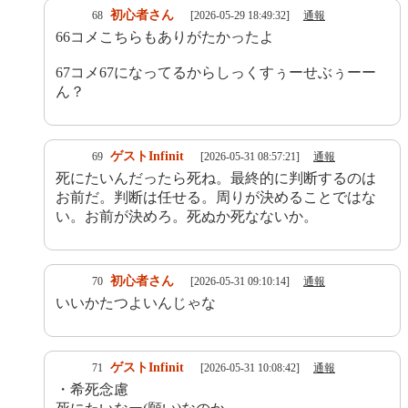
初心者さん
68
[2026-05-29 18:49:32]
通報
66コメこちらもありがたかったよ
67コメ67になってるからしっくすぅーせぶぅーー
ん？
ゲストInfinit
69
[2026-05-31 08:57:21]
通報
死にたいんだったら死ね。最終的に判断するのは
お前だ。判断は任せる。周りが決めることではな
い。お前が決めろ。死ぬか死なないか。
初心者さん
70
[2026-05-31 09:10:14]
通報
いいかたつよいんじゃな
ゲストInfinit
71
[2026-05-31 10:08:42]
通報
・希死念慮