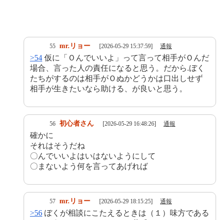
mr.リョー
55
[2026-05-29 15:37:59]
通報
>54
仮に「Ｏんでいいよ」って言って相手がＯんだ
場合、言った人の責任になると思う。だから.ぼく
たちがするのは相手がＯぬかどうかは口出しせず
相手が生きたいなら助ける、が良いと思う。
初心者さん
56
[2026-05-29 16:48:26]
通報
確かに
それはそうだね
〇んでいいよはいはないようにして
〇まないよう何を言ってあげれば
mr.リョー
57
[2026-05-29 18:15:25]
通報
>56
ぼくが相談にこたえるときは（１）味方である